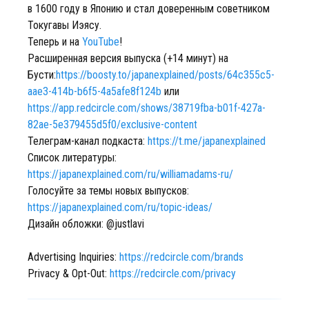
в 1600 году в Японию и стал доверенным советником
Токугавы Иэясу.
Теперь и на
YouTube
!
Расширенная версия выпуска (+14 минут) на
Бусти:
https://boosty.to/japanexplained/posts/64c355c5-
aae3-414b-b6f5-4a5afe8f124b
или
https://app.redcircle.com/shows/38719fba-b01f-427a-
82ae-5e379455d5f0/exclusive-content
Телеграм-канал подкаста:
https://t.me/japanexplained
Список литературы:
https://japanexplained.com/ru/williamadams-ru/
Голосуйте за темы новых выпусков:
https://japanexplained.com/ru/topic-ideas/
Дизайн обложки: @justlavi
Advertising Inquiries:
https://redcircle.com/brands
Privacy & Opt-Out:
https://redcircle.com/privacy