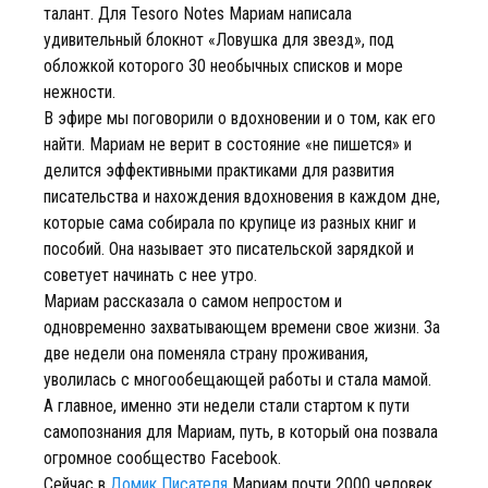
талант. Для Tesoro Notes Мариам написала
удивительный блокнот «Ловушка для звезд», под
обложкой которого 30 необычных списков и море
нежности.
В эфире мы поговорили о вдохновении и о том, как его
найти. Мариам не верит в состояние «не пишется» и
делится эффективными практиками для развития
писательства и нахождения вдохновения в каждом дне,
которые сама собирала по крупице из разных книг и
пособий. Она называет это писательской зарядкой и
советует начинать с нее утро.
Мариам рассказала о самом непростом и
одновременно захватывающем времени свое жизни. За
две недели она поменяла страну проживания,
уволилась с многообещающей работы и стала мамой.
А главное, именно эти недели стали стартом к пути
самопознания для Мариам, путь, в который она позвала
огромное сообщество Facebook.
Сейчас в
Домик Писателя
Мариам почти 2000 человек,