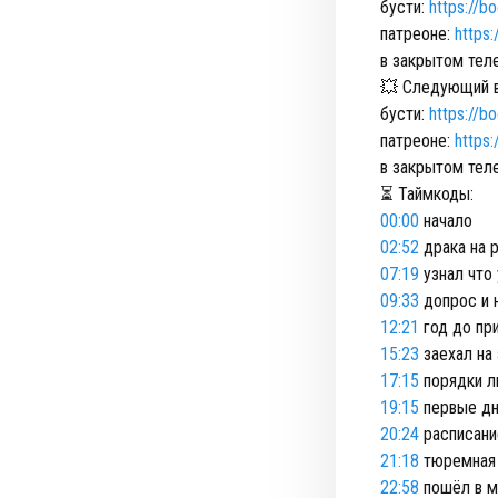
бусти:
https://
патреоне:
https
в закрытом телег
💥 Следующий в
бусти:
https://
патреоне:
https
в закрытом телег
⏳ Таймкоды:
00:00
начало
02:52
драка на 
07:19
узнал что
09:33
допрос и 
12:21
год до пр
15:23
заехал на 
17:15
порядки л
19:15
первые дн
20:24
расписани
21:18
тюремная 
22:58
пошёл в 