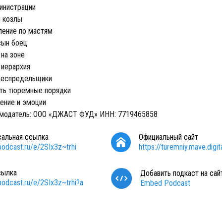
инистрации
и козлы
ение по мастям
сын боец
 на зоне
иерархия
беспредельщики
ть тюремные порядки
ние и эмоции
амодатель: ООО «ДЖАСТ ФУД» ИНН: 7719465858
сальная ссылка
Официальный сайт
/podcast.ru/e/2SIx3z~trhi
https://turemniy.mave.digit
сылка
Добавить подкаст на сай
/podcast.ru/e/2SIx3z~trhi?a
Embed Podcast