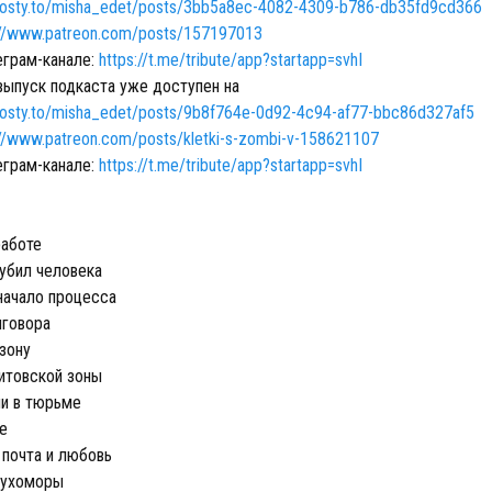
boosty.to/misha_edet/posts/3bb5a8ec-4082-4309-b786-db35fd9cd366
://www.patreon.com/posts/157197013
рам-канале: ⁠⁠
https://t.me/tribute/app?startapp=svhI
ыпуск подкаста уже доступен на
boosty.to/misha_edet/posts/9b8f764e-0d92-4c94-af77-bbc86d327af5
://www.patreon.com/posts/kletki-s-zombi-v-158621107
рам-канале: ⁠⁠
https://t.me/tribute/app?startapp=svhI
работе
 убил человека
начало процесса
иговора
зону
итовской зоны
и в тюрьме
е
почта и любовь
мухоморы