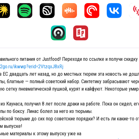
вильного питания от Justfood! Переходи по ссылке и получи скидку
y2go.ru/ikwwp?erid=2VtzqxJ8xRj
в ЕС двадцать лет назад, но до местных тюрем эта новость не дошл
лы, блатные — полный советский набор. Синтетику забрасывают чер
ю сетку пневматической пушкой, курят и кайфуют. Некоторые умир
 из Каунаса, получил 8 лет после драки на работе. Пока он сидел, е
пы по боксу. Линас болел за него из тюрьмы.
йской тюрьме до сих пор советские порядки? И есть ли какие-то о
м выпуске!
ные материалы к этому выпуску уже на