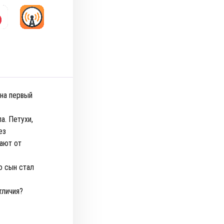
 на первый
а. Петухи,
ез
ают от
го сын стал
тличия?