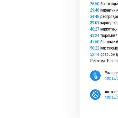
26:50
быт в адм
29:46
карантин 
34:48
распредел
39:01
карцер и 
40:27
наркотики
43:24
тюремная 
47:50
блатные-
50:22
как слома
52:14
освобожде
Реклама. Рекл
Универ
https:/
Авто-с
https:/