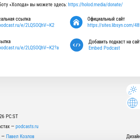
оту «Холода» вы можете здесь:
https://holod.media/donate/
сальная ссылка
Официальный сайт
/podcast.ru/e/2LQSOQhV~K2
https://sites.libsyn.com/4
сылка
Добавить подкаст на сай
/podcast.ru/e/2LQSOQhV~K2?a
Embed Podcast
26
PC.ST
астах
—
podcasts.ru
—
Павел Козлов
Дизай