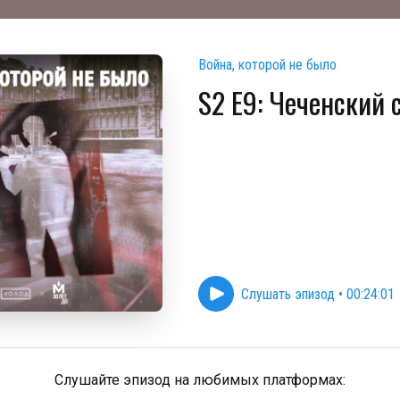
Война, которой не было
S2 E9: Чеченский 
Слушать эпизод
•
00:24:01
Слушайте эпизод на любимых платформах: