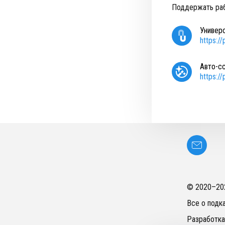
Поддержать раб
Универ
https:/
Авто-с
https:/
© 2020–
20
Все о подк
Разработка