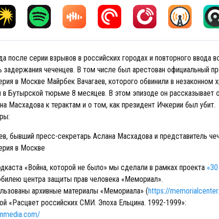
а после серии взрывов в российских городах и повторного ввода в
ь задержания чеченцев. В том числе был арестован официальный п
ерия в Москве Майрбек Вачагаев, которого обвинили в незаконном х
л в Бутырской тюрьме 8 месяцев. В этом эпизоде он рассказывает 
а Масхадова к терактам и о том, как президент Ичкерии был убит.
ры:
ев, бывший пресс-секретарь Аслана Масхадова и представитель че
ерия в Москве
одкаста «Война, которой не было» мы сделали в рамках проекта
«30
билею центра защиты прав человека «Мемориал».
ользованы архивные материалы «Мемориала» (
https://memorialcenter
ой «Расцвет российских СМИ. Эпоха Ельцина. 1992-1999»:
sinmedia.com/