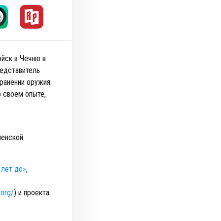
ойск в Чечню в
редставитель
ранении оружия.
о своем опыте,
ченской
 лет до»
,
.org/
) и проекта