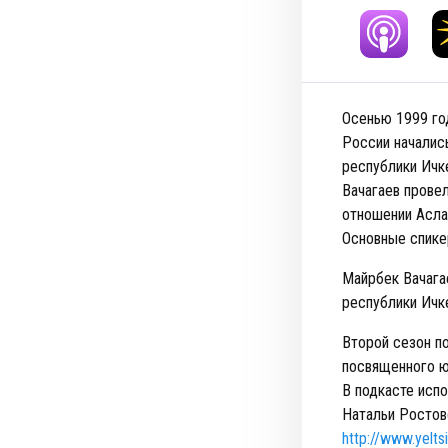
Осенью 1999 год
России началис
республики Ичк
Вачагаев прове
отношении Аслан
Основные спике
Майрбек Вачага
республики Ичк
Второй сезон п
посвященного ю
В подкасте исп
Натальи Ростов
http://www.yelt