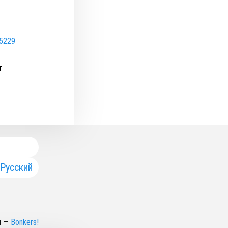
85229
т
Русский
н
—
Bonkers!