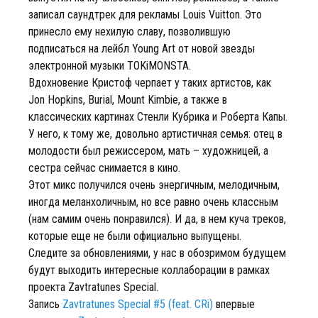
записал саундтрек для рекламы Louis Vuitton. Это
принесло ему нехилую славу, позволившую
подписаться на лейбл Young Art от новой звезды
электронной музыки TOKiMONSTA.
Вдохновение Кристоф черпает у таких артистов, как
Jon Hopkins, Burial, Mount Kimbie, а также в
классических картинах Стенли Кубрика и Роберта Капы.
У него, к тому же, довольно артистичная семья: отец в
молодости был режиссером, мать – художницей, а
сестра сейчас снимается в кино.
Этот микс получился очень энергичным, мелодичным,
иногда меланхоличным, но все равно очень классным
(нам самим очень понравился). И да, в нем куча треков,
которые еще не были официально выпущены.
Следите за обновлениями, у нас в обозримом будущем
будут выходить интересные коллаборации в рамках
проекта Zavtratunes Special.
Запись
Zavtratunes Special #5 (feat. CRi)
впервые