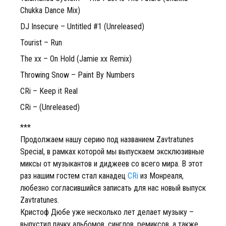
Chukka Dance Mix)
DJ Insecure – Untitled #1 (Unreleased)
Tourist – Run
The xx – On Hold (Jamie xx Remix)
Throwing Snow – Paint By Numbers
CRi – Keep it Real
CRi – (Unreleased)
***
Продолжаем нашу серию под названием Zavtratunes
Special, в рамках которой мы выпускаем эксклюзивные
миксы от музыкантов и диджеев со всего мира. В этот
раз нашим гостем стал канадец
CRi
из Монреаля,
любезно согласившийся записать для нас новый выпуск
Zavtratunes.
Кристоф Дюбе уже несколько лет делает музыку –
выпустил пачку альбомов, синглов, ремиксов, а также