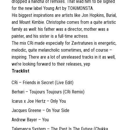
dropped a handful of remixes. That lead him to be signed
for the new label Young Art by TOKiMONSTA.
His biggest inspirations are artists like Jon Hopkins, Burial,
and Mount Kimbie. Christophe comes from a quite artistic
family as well: his father was a director, mother was a
painter, and his sister is a full-time actress.
The mix CRi made especially for Zavtratunes is energetic,
melodic, quite melancholic sometimes, and of course –
inspiring. There are a lot of unreleased tracks in it as well,
we’re looking forward to their releases, yep
Tracklist
CRi – Friends in Secret (Live Edit)
Berhari – Toujours Toujours (CRi Remix)
Icarus x Joe Hertz – Only You
Jacques Greene – On Your Side
Andrew Bayer – You
Talamanca System – The Past Is The Future (Chukka