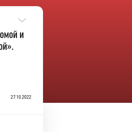
домой и
ой».
27.10.2022