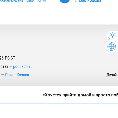
/podcast.ru/e/2FRgbA-1Ul-?a
Embed Podcast
26
PC.ST
астах
—
podcasts.ru
—
Павел Козлов
Дизай
«Хочется прийти домой и просто побы