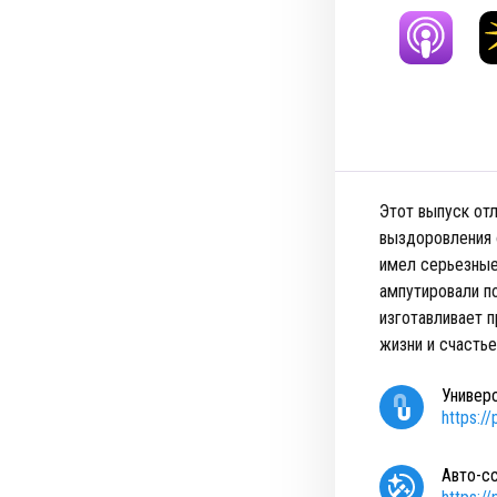
Этот выпуск отл
выздоровления 
имел серьезные
ампутировали по
изготавливает п
жизни и счастье
Универ
https:/
Авто-с