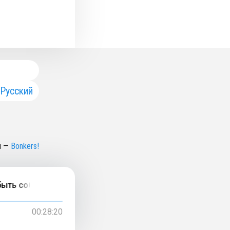
Русский
н
—
Bonkers!
ть собой». Толя Шевченко о (не)принятии себя
00:28:20