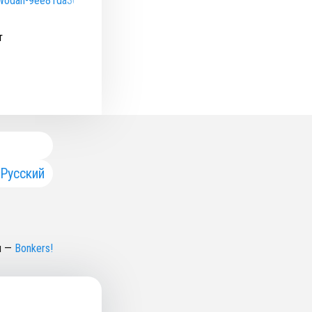
li-Wodan-9ee81da365dc4d69a8b000789082c510
т
Русский
н
—
Bonkers!