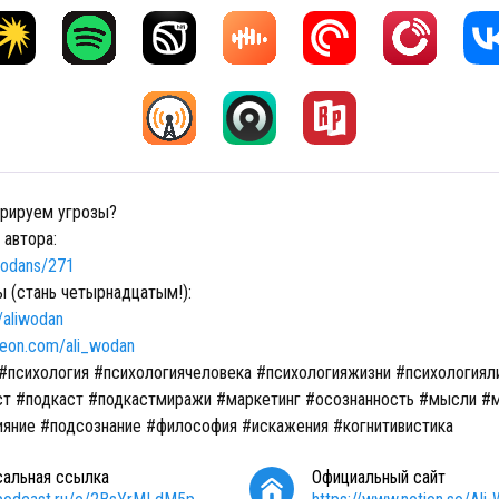
рируем угрозы?
 автора:
iWodans/271
ы (стань четырнадцатым!):
o/aliwodan
reon.com/ali_wodan
#психология #психологиячеловека #психологияжизни #психологиял
т #подкаст #подкастмиражи #маркетинг #осознанность #мысли #
ияние #подсознание #философия #искажения #когнитивистика
сальная ссылка
Официальный сайт