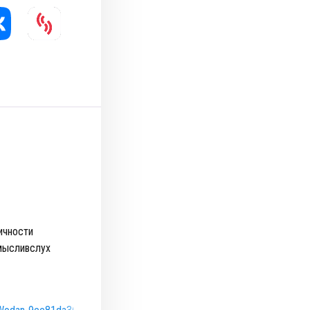
ичности
мысливслух