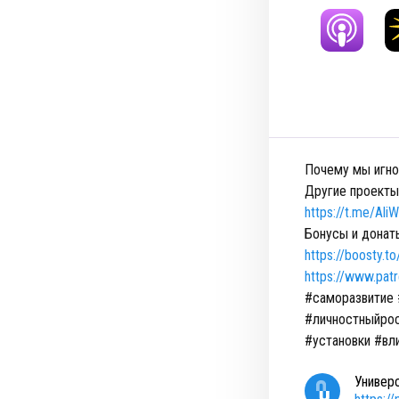
Почему мы игно
Другие проекты
https://t.me/Al
Бонусы и донат
https://boosty.t
https://www.pat
#саморазвитие 
#личностныйрос
#установки #вл
Универ