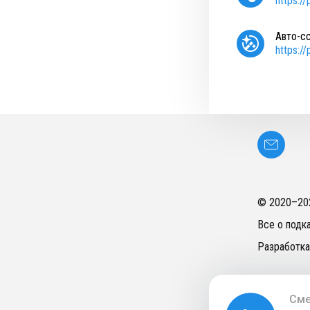
https:/
Авто-с
https:/
© 2020–
20
Все о подк
Разработка
Сме