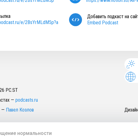
/podcast.ru/e/2BsYrMLdM5p
https://www.notion.so/A
сылка
Добавить подкаст на сай
/podcast.ru/e/2BsYrMLdM5p?a
Embed Podcast
26
PC.ST
астах
—
podcasts.ru
—
Павел Козлов
Дизай
щение нормальности