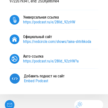
9722079341, erid: 2SDnje8sHe4
Универсальная ссылка
https://podcast.ru/e/28lId_92zHW
Официальный сайт
https://redcircle.com/shows/taina-shtrihkoda
Авто-ссылка
https://podcast.ru/e/28lId_92zHW?a
Добавить подкаст на сайт
Embed Podcast