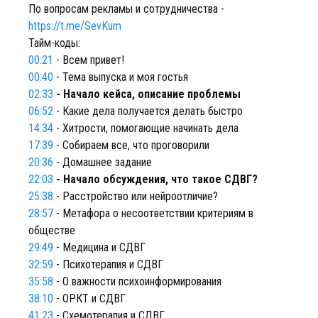
По вопросам рекламы и сотрудничества -
https://t.me/SevKum
Тайм-коды:
00:21
- Всем привет!
00:40
- Тема выпуска и моя гостья
02:33
- Начало кейса, описание проблемы
06:52
- Какие дела получается делать быстро
14:34
- Хитрости, помогающие начинать дела
17:39
- Собираем все, что проговорили
20:36
- Домашнее задание
22:03
- Начало обсуждения, что такое СДВГ?
25:38
- Расстройство или нейроотличие?
28:57
- Метафора о несоответствии критериям в
обществе
29:49
- Медицина и СДВГ
32:59
- Психотерапия и СДВГ
35:58
- О важности психоинформирования
38:10
- ОРКТ и СДВГ
41:23
- Схемотерапия и СДВГ