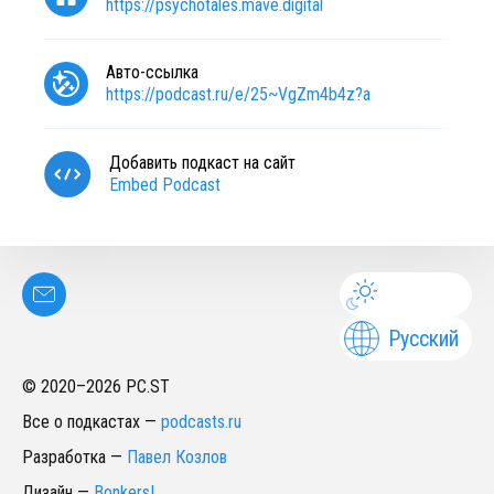
https://psychotales.mave.digital
Авто-ссылка
https://podcast.ru/e/25~VgZm4b4z?a
Добавить подкаст на сайт
Embed Podcast
Русский
© 2020–
2026
PC.ST
Все о подкастах
—
podcasts.ru
Разработка
—
Павел Козлов
Дизайн
—
Bonkers!