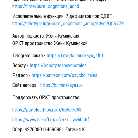
https://t.me/pure_cognitions_adhd
Исполнительные функции: 7 дефицитов при СДВГ -
https://teletype.in/@pure_cognitions_adhd/4dvq7QC677R
Автор подкаста: Женя Куминская
ОРКТ пространство Жени Куминской:
Telegram канал -
https://t.me/kuminskaya_sfbt
Boosty -
https://boosty.to/psychotales
Patreon -
https://patreon.com/psycho_tales
Сайт автора -
https://kuminskaya.ru/
Поддержать ОРКТ пространство:
https://pay.cloudtips.ru/p/6b5e7d68
https://www.tinkoff.ru/cf/6XUTwvhbhRf
Сбер: 4276380114690881 Евгения К.