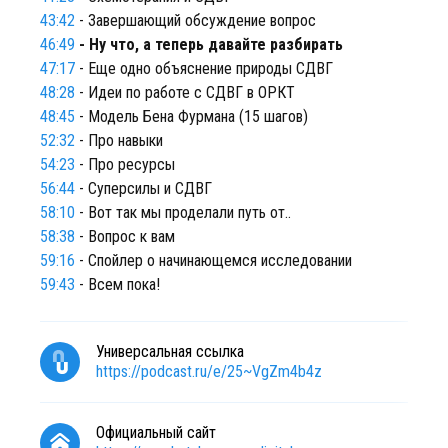
43:42
- Завершающий обсуждение вопрос
46:49
- Ну что, а теперь давайте разбирать
47:17
- Еще одно объяснение природы СДВГ
48:28
- Идеи по работе с СДВГ в ОРКТ
48:45
- Модель Бена Фурмана (15 шагов)
52:32
- Про навыки
54:23
- Про ресурсы
56:44
- Суперсилы и СДВГ
58:10
- Вот так мы проделали путь от..
58:38
- Вопрос к вам
59:16
- Спойлер о начинающемся исследовании
59:43
- Всем пока!
Универсальная ссылка
https://podcast.ru/e/25~VgZm4b4z
Официальный сайт