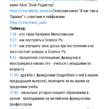
канал Кати “Злой Редактор”
https://t.me/wkola_zloslovia
Телеграм-канал “А как там в
Париже” с советами и лайфхаками
https://t.me/marie_paris
Таймкод:
1:54
- кто такая Катерина Милославская
3:27
- как поступить в Science Po
6:10
- как улучшить свое досье при поступлении и из
чего состоит конкурс в Science Po
8:52
- процентное соотношение французов и
иностранцев и каково это - учиться с младшими по
возрасту
11:00
- дружба с французами (подробнее о ней в нашем
предыдущем выпуске), проводите ли вы время за
пределами учебы
13:40
- насколько устарел концепт образования в
целом - преподавание на английском французским
профессором