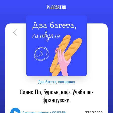
Два багета, сильвуплэ
Сианс По, бурсье, каф. Учеба по-
французски.
Слушать эпизод
•
00:53:56
22.12.2020