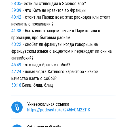
38:05
- есть ли стипендии в Science año?
39:09
- что Кате не нравится во Франции
40:42
- стоит ли Париж всех этих расходов или стоит
начинать с провинции ?
41:38
- быть иностранцем легче в Париже или в
провинции, про бытовый расизм
43:22
- снобят ли французы когда говоришь на
французском языке с акцентом и переходят ли они на
английский?
45:49
- что надо брать с собой?
47:24
- новая черта Катиного характера - какое
качество взять с собой?
50:16
Блиц, блиц, блиц
Универсальная ссылка
https://podcast.ru/e/246lvCM2ZPK