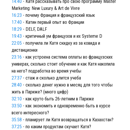
14:40
- Катя рассказывать про свою программу Master
Marketing: New Luxury & Art de Vivre
16:23
- почему Франция и французский язык
17:40
- Катин первый опыт во Франции
18:29
- DELF, DALF
19:43
- критичный ум французов и их Systeme D
22:05
- получила ли Катя скидку из за ковида и
дистанционки
23:16
- как устроена система оплаты во французских
универах, сколько стоит обучение и как Катя накопила
на него? подработка во время учебы
27:37
- стаж и сколько длится учеба
28:40
- сколько денег нужно в месяц для того чтобы
жить в Париже? (много цифр)
32:10
- как круто быть 26-летним в Париже
33:50
- как экономить и одновременно быть в курсе
всего интересного?
35:58
- планирует ли Катя возвращаться в Казахстан?
37:25
- по каким продуктам скучает Катя?