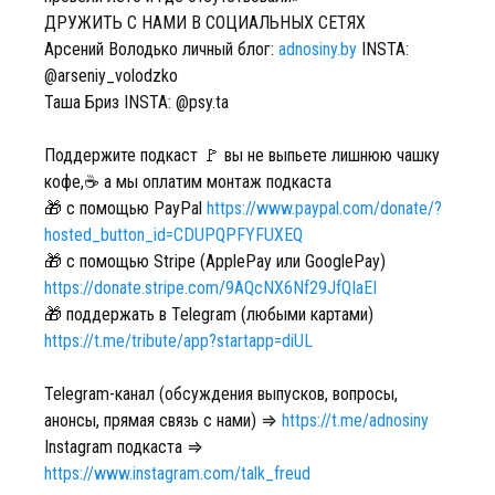
ДРУЖИТЬ С НАМИ В СОЦИАЛЬНЫХ СЕТЯХ
Арсений Володько личный блог:
adnosiny.by
INSTA:
@arseniy_volodzko
Таша Бриз INSTA: @psy.ta
Поддержите подкаст 🚩 вы не выпьете лишнюю чашку
кофе,☕️ а мы оплатим монтаж подкаста
🎁 с помощью PayPal
https://www.paypal.com/donate/?
hosted_button_id=CDUPQPFYFUXEQ
🎁 c помощью Stripe (ApplePay или GooglePay)
https://donate.stripe.com/9AQcNX6Nf29JfQIaEI
🎁 поддержать в Telegram (любыми картами)
https://t.me/tribute/app?startapp=diUL
Telegram-канал (обсуждения выпусков, вопросы,
анонсы, прямая связь с нами) ⇒
https://t.me/adnosiny
Instagram подкаста ⇒
https://www.instagram.com/talk_freud