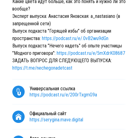
Какие цвета идут больше, как это понять и нужно ли это
вообще?
Эксперт выпуска: Анастасия Яновская: a_nastasiano (в
запрещенной сети)
Выпуск подкаста "Горящей избы" об организации
пространства:
https://podcast.ru/e/.0vB2wu9dGn
Выпуск подкаста "Нечего надеть" об опыте участницы
"Модного приговора":
https://podcast.ru/e/5mXdrK08687
ЗАДАТЬ ВОПРОС ДЛЯ СЛЕДУЮЩЕГО ВЫПУСКА:
https://t.me/nechegonadetcast
Универсальная ссылка
https://podcast.ru/e/200rTxgmG9a
Официальный сайт
https://serygina.mave.digital