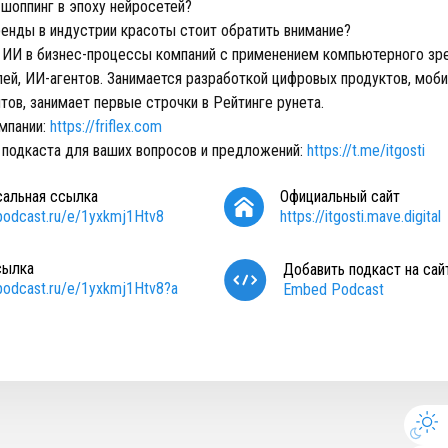
 шоппинг в эпоху нейросетей?
ренды в индустрии красоты стоит обратить внимание?
ет ИИ в бизнес-процессы компаний с применением компьютерного зр
ей, ИИ-агентов. Занимается разработкой цифровых продуктов, моб
тов, занимает первые строчки в Рейтинге рунета.
мпании:
https://friflex.com
 подкаста для ваших вопросов и предложений:
https://t.me/itgosti
сальная ссылка
Официальный сайт
/podcast.ru/e/1yxkmj1Htv8
https://itgosti.mave.digital
сылка
Добавить подкаст на сай
/podcast.ru/e/1yxkmj1Htv8?a
Embed Podcast