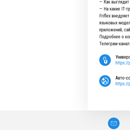
— Как выглядит
— На какие IT-т
Friflex внедря
языковых модел
приложений, сай
Подробнее о ко
Телеграм-канал
Универ
https:/
Авто-с
https:/