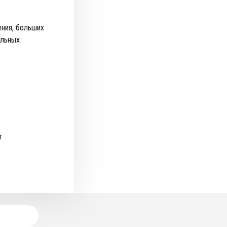
ения, больших
ильных
т