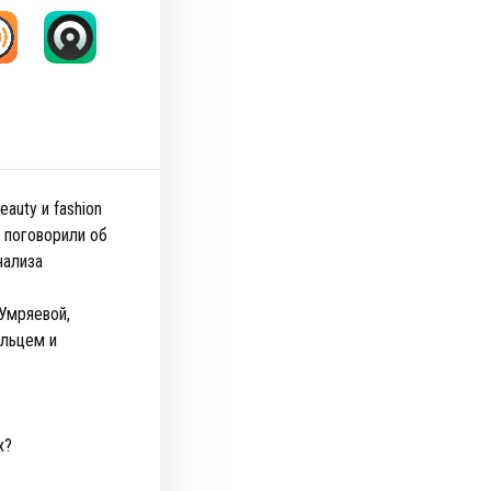
auty и fashion
 поговорили об
нализа
Умряевой,
ельцем и
ах?