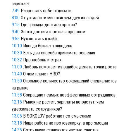
заряжает
7:49
Разрешить себе отдыхать
8:00
От усталости мы сжигаем других людей
9:15
Где граница достигаторства?
9:40
Эпоха достигаторства в прошлом
9:55
Нужно жить в кайф
10:10
Иногда бывает говнодень
10:30
Есть два способа принимать решения
10:32
Про любовь и страх
11:00
Любовь помогает из ошибок делать точки роста
11:40
О чем плачет HRD?
11:50
Огромное количество сокращений специалистов
на рынке
11:58
Сокращают самых неэффективных сотрудников
12:15
Рынок не растет, зарплаты не растут: чем
удерживать сотрудников?
13:05
В SOKOLOV работают со смыслами
13:18
Наша работа не про ювелирку, а про эмоции
14:35
Сотрудники становятся частью счастья