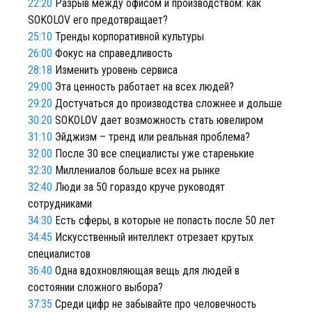
22:20
Разрыв между офисом и производством: как
SOKOLOV его предотвращает?
25:10
Тренды корпоративной культуры
26:00
Фокус на справедливость
28:18
Изменить уровень сервиса
29:00
Эта ценность работает на всех людей?
29:20
Достучаться до производства сложнее и дольше
30:20
SOKOLOV дает возможность стать ювелиром
31:10
Эйджизм – тренд или реальная проблема?
32:00
После 30 все специалисты уже старенькие
32:30
Миллениалов больше всех на рынке
32:40
Люди за 50 гораздо круче руководят
сотрудниками
34:30
Есть сферы, в которые не попасть после 50 лет
34:45
Искусственный интеллект отрезает крутых
специалистов
36:40
Одна вдохновляющая вещь для людей в
состоянии сложного выбора?
37:35
Среди цифр не забывайте про человечность