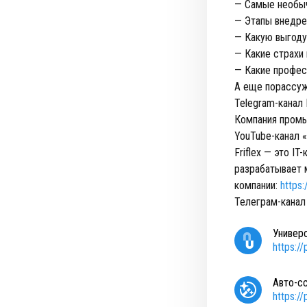
— Самые необыч
— Этапы внедре
— Какую выгоду
— Какие страхи 
— Какие професс
А еще порассуж
Telegram-канал
Компания промы
YouTube-канал 
Friflex — это I
разрабатывает 
компании:
https:
Телеграм-канал
Универ
https:/
Авто-с
https:/