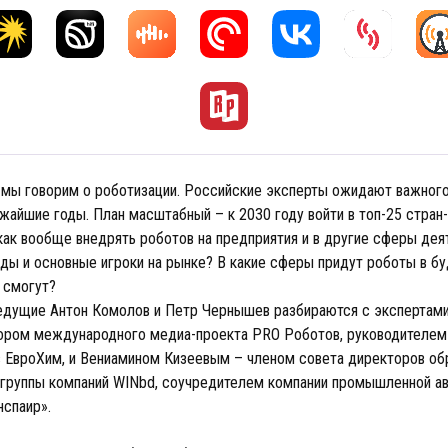
 мы говорим о роботизации. Российские эксперты ожидают важного
жайшие годы. План масштабный – к 2030 году войти в топ-25 стран
 как вообще внедрять роботов на предприятия и в другие сферы дея
нды и основные игроки на рынке? В какие сферы придут роботы в бу
 смогут?
едущие Антон Комолов и Петр Чернышев разбираются с экспертам
ором международного медиа-проекта PRO Роботов, руководителем
в ЕвроХим, и Вениамином Кизеевым – членом совета директоров об
 группы компаний WINbd, соучредителем компании промышленной ав
нспаир».