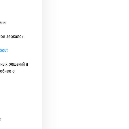
даны
ое зеркало».
about
ичных решений и
обнее о
т