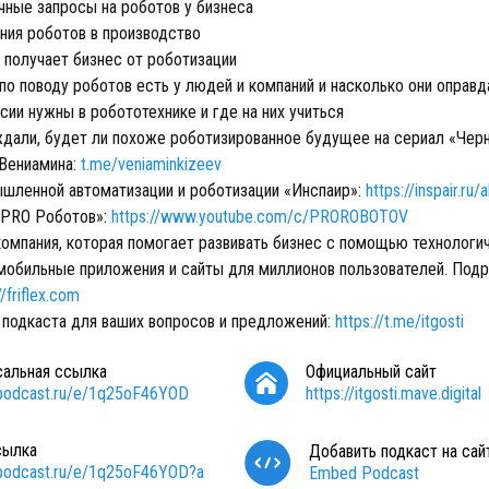
ные запросы на роботов у бизнеса
ния роботов в производство
 получает бизнес от роботизации
по поводу роботов есть у людей и компаний и насколько они оправ
ии нужны в робототехнике и где на них учиться
дали, будет ли похоже роботизированное будущее на сериал «Черн
 Вениамина:
t.me/veniaminkizeev
шленной автоматизации и роботизации «Инспаир»:
https://inspair.ru/
«PRO Роботов»:
https://www.youtube.com/c/PROROBOTOV
T-компания, которая помогает развивать бизнес с помощью технолог
мобильные приложения и сайты для миллионов пользователей. Подр
//friflex.com
 подкаста для ваших вопросов и предложений:
https://t.me/itgosti
сальная ссылка
Официальный сайт
/podcast.ru/e/1q25oF46YOD
https://itgosti.mave.digital
сылка
Добавить подкаст на сай
/podcast.ru/e/1q25oF46YOD?a
Embed Podcast