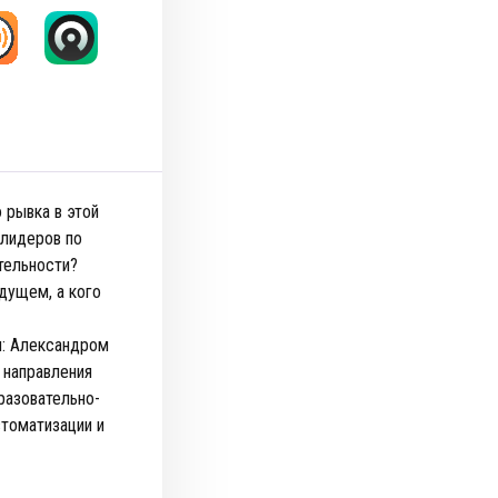
 рывка в этой
-лидеров по
тельности?
дущем, а кого
и: Александром
 направления
разовательно-
томатизации и