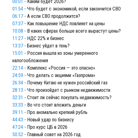
00:01
- Каким будет 2026?
01:54
- Что будет с экономикой, если закончится СВО
06:17
- А если СВО продолжится?
07:37
- Как повышение НДС повлияет на цены
10:08
- В каких сферах больше всего вырастут цены?
11:27
- НДС 22% и бизнес
13:37
- Бизнес уйдет в тень?
15:01
- Россия вышла из зоны умеренного
налогообложения
22:14
- Комплекс «Россия — это опасно»
24:59
- Что делать с акциями «Газпрома»
26:34
- Почему Китаю не нужен российский газ
28:13
- Что произойдет с рынком недвижимости
32:31
- Стоит ли сейчас покупать недвижимость?
33:33
- Во что стоит вложить деньги
39:11
- Про аномально крепкий рубль
44:43
- Новый удар по бизнесу
47:24
- Про курс ЦБ в 2026
50:52
- Главный совет на 2026 год