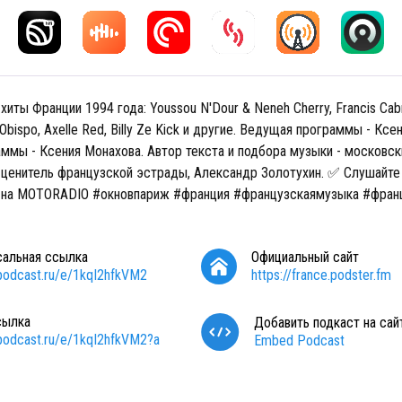
хиты Франции 1994 года: Youssou N'Dour & Neneh Cherry, Francis Cabre
 Obispo, Axelle Red, Billy Ze Kick и другие. Ведущая программы - Ксе
ммы - Ксения Монахова. Автор текста и подбора музыки - московск
 ценитель французской эстрады, Александр Золотухин. ✅ Слушайт
0 на MOTORADIO #окновпариж #франция #французскаямузыка #фран
сальная ссылка
Официальный сайт
/podcast.ru/e/1kqI2hfkVM2
https://france.podster.fm
сылка
Добавить подкаст на сай
/podcast.ru/e/1kqI2hfkVM2?a
Embed Podcast