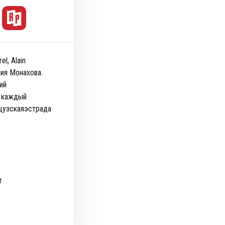
l, Alain
ния Монахова.
ий
е каждый
цузскаяэстрада
т