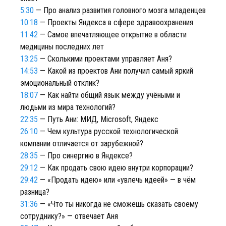
5:30
— Про анализ развития головного мозга младенцев
10:18
— Проекты Яндекса в сфере здравоохранения
11:42
— Самое впечатляющее открытие в области
медицины последних лет
13:25
— Сколькими проектами управляет Аня?
14:53
— Какой из проектов Ани получил самый яркий
эмоциональный отклик?
18:07
— Как найти общий язык между учёными и
людьми из мира технологий?
22:35
— Путь Ани: МИД, Microsoft, Яндекс
26:10
— Чем культура русской технологической
компании отличается от зарубежной?
28:35
— Про синергию в Яндексе?
29:12
— Как продать свою идею внутри корпорации?
29:42
— «Продать идею» или «увлечь идеей» — в чём
разница?
31:36
— «Что ты никогда не сможешь сказать своему
сотруднику?» — отвечает Аня