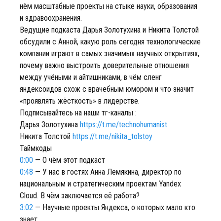
нём масштабные проекты на стыке науки, образования
и здравоохранения.
Ведущие подкаста Дарья Золотухина и Никита Толстой
обсудили с Анной, какую роль сегодня технологические
компании играют в самых значимых научных открытиях,
почему важно выстроить доверительные отношения
между учёными и айтишниками, в чём сленг
яндексоидов схож с врачебным юмором и что значит
«проявлять жёсткость» в лидерстве.
Подписывайтесь на наши тг-каналы :
Дарья Золотухина
https://t.me/technohumanist
Никита Толстой
https://t.me/nikita_tolstoy
Таймкоды
0:00
— О чём этот подкаст
0:48
— У нас в гостях Анна Лемякина, директор по
национальным и стратегическим проектам Yandex
Cloud. В чём заключается её работа?
3:02
— Научные проекты Яндекса, о которых мало кто
знает