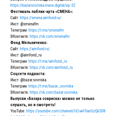
https://bazarsovriska.mave.digital/ep-32
Фестиваль паблик-арта «СМЕНА»:
Сайт:
https://smena.aimfond.ru/
Инст: @smenafm
Телеграм:
https://t.me/smenafm
ВКонтакте:
https://vk.com/smenafm
Фонд Мельниченко:
Сайт:
https://aimfond.ru/
Инст: @aimfond_ru
Телеграм:
https://t.me/aimfond_ru
ВКонтакте:
https://vk.com/aimfond_ru
Соцсети подкаста:
Инст: @bazar.sovriska
Телеграм:
https://t.me/bazar_sovriska
ВКонтакте:
https://vk.com/bazar.sovriska
Выпуски «Базара совриска» можно не только
слушать, но и смотреть!
YouTube:
https://youtube.com/channel/UCrwF0anSzQk308