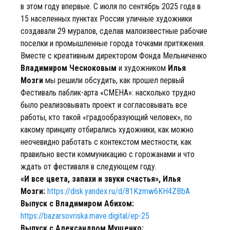
в этом году впервые. С июля по сентябрь 2025 года в
15 населенных пунктах России уличные художники
создавали 29 муралов, сделав малоизвестные рабочие
поселки и промышленные города точками притяжения.
Вместе с креативным директором Фонда Мельниченко
Владимиром Чесноковым
и художником
Илья
Мозги
мы решили обсудить, как прошел первый
Фестиваль паблик-арта «СМЕНА»: насколько трудно
было реализовывать проект и согласовывать все
работы, кто такой «градообразующий человек», по
какому принципу отбирались художники, как можно
неочевидно работать с контекстом местности, как
правильно вести коммуникацию с горожанами и что
ждать от фестиваля в следующем году.
«И все цвета, запахи и звуки счастья», Илья
Мозги:
https://disk.yandex.ru/d/81Kzmw6KH4ZBbA
Выпуск с Владимиром Абихом:
https://bazarsovriska.mave.digital/ep-25
Выпуск с Александром Мущенко: