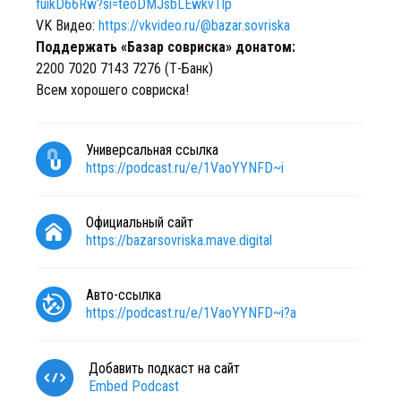
fuikD66Rw?si=teoDMJsbLEwkvTlp
VK Видео:
https://vkvideo.ru/@bazar.sovriska
Поддержать «Базар совриска» донатом:
2200 7020 7143 7276 (Т-Банк)
Всем хорошего совриска!
Универсальная ссылка
https://podcast.ru/e/1VaoYYNFD~i
Официальный сайт
https://bazarsovriska.mave.digital
Авто-ссылка
https://podcast.ru/e/1VaoYYNFD~i?a
Добавить подкаст на сайт
Embed Podcast