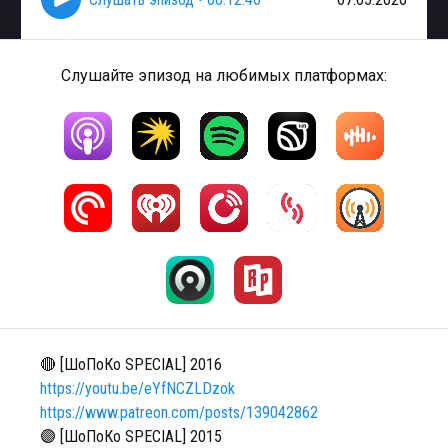
Слушайте эпизод на любимых платформах:
🔴 [ШоПоКо SPECIAL] 2016
https://youtu.be/eYfNCZLDzok
https://www.patreon.com/posts/139042862
🟣 [ШоПоКо SPECIAL] 2015