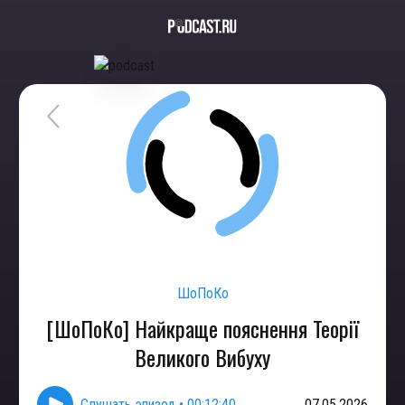
ШоПоКо
[ШоПоКо] Найкраще пояснення Теорії
Великого Вибуху
Слушать эпизод
•
00:12:40
07.05.2026