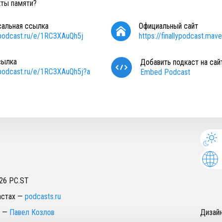
кты памяти?
сальная ссылка
Официальный сайт
/podcast.ru/e/1RC3XAuQh5j
https://finallypodcast.mave.
сылка
Добавить подкаст на сай
/podcast.ru/e/1RC3XAuQh5j?a
Embed Podcast
26
PC.ST
астах
—
podcasts.ru
—
Павел Козлов
Дизай