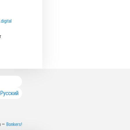
digital
т
Русский
н
—
Bonkers!