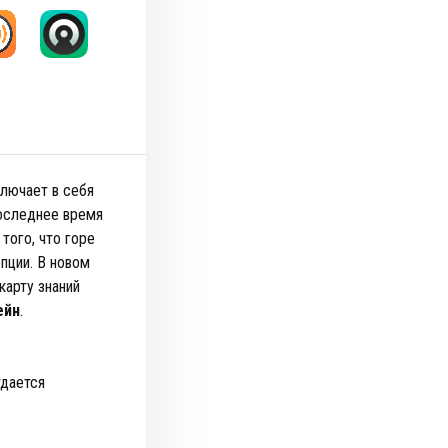
лючает в себя
 последнее время
того, что горе
пции. В новом
карту знаний
ейн
.
тдается