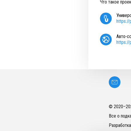
Что такое прое
Универ
https:/
Авто-с
https:/
© 2020–
20
Все о подк
Разработка