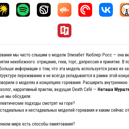
ревания мы часто слышим о модели Элизабет Кюблер-Росс — она вк
нятия неизбежного: отрицание, гнев, торг, депрессия и принятие. В
больше информации о том, что эта модель используется реже из-за 
труктуре переживание и не всегда укладывается в рамки этой конце
оворили о моделях и концепциях горевания. Расширить внутреннюю 
холог, нарративный практик, ведущая Death Café —
Наташа Муршт
ые мы обсудили:
апевтические подходы смотрят на горе?
 стадиальных и нестадиальных моделей горевания и каким сейчас о
енном мире есть способы памятования?