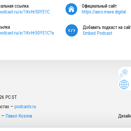
сальная ссылка
Официальный сайт
/podcast.ru/e/1KvHr50YE1C
https://aero.mave.digital
сылка
Добавить подкаст на сай
/podcast.ru/e/1KvHr50YE1C?a
Embed Podcast
26
PC.ST
астах
—
podcasts.ru
—
Павел Козлов
Дизай