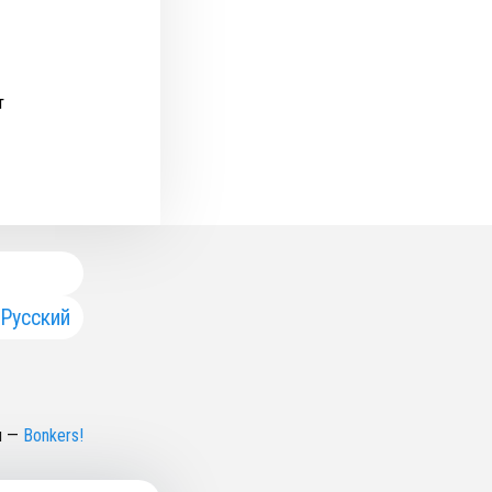
т
Русский
н
—
Bonkers!