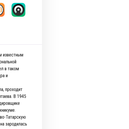
ым известным
ональной
ел в таком
ра и
ла, проходит
таева. В 1945
рдировщике
хникуме.
ово-Татарскую
Она зародилась