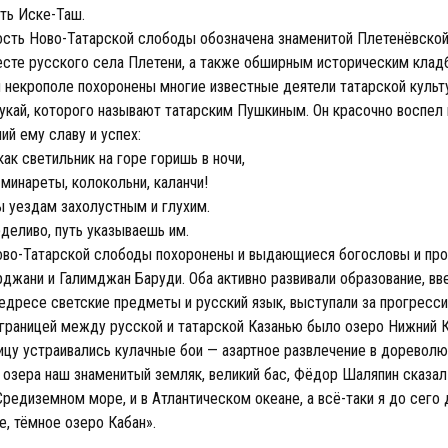
ть Иске-Таш.
сть Ново-Татарской слободы обозначена знаменитой Плетенёвской
есте русского села Плетени, а также обширным историческим кла
м некрополе похоронены многие известные деятели татарской культ
укай, которого называют татарским Пушкиным. Он красочно воспел 
ий ему славу и успех:
как светильник на горе горишь в ночи,
минареты, колокольни, каланчи!
ы уездам захолустным и глухим.
деливо, путь указываешь им.
во-Татарской слободы похоронены и выдающиеся богословы и про
джани и Галимджан Баруди. Оба активно развивали образование, вв
едресе светские предметы и русский язык, выступали за прогресси
границей между русской и татарской Казанью было озеро Нижний К
ицу устраивались кулачные бои — азартное развлечение в дореволю
 озера наш знаменитый земляк, великий бас, Фёдор Шаляпин сказал 
редиземном море, и в Атлантическом океане, а всё-таки я до сего
е, тёмное озеро Кабан».