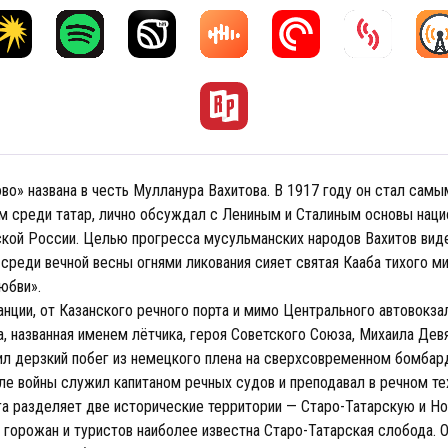
во» названа в честь Мулланура Вахитова. В 1917 году он стал сам
 среди татар, лично обсуждал с Лениным и Сталиным основы наци
ской России. Целью прогресса мусульманских народов Вахитов вид
среди вечной весны огнями ликования сияет святая Кааба тихого ми
юбви».
нции, от Казанского речного порта и мимо Центрального автовокза
, названная именем лётчика, героя Советского Союза, Михаила Девя
ил дерзкий побег из немецкого плена на сверхсовременном бомба
сле войны служил капитаном речных судов и преподавал в речном те
а разделяет две исторические территории — Старо-Татарскую и Н
 горожан и туристов наиболее известна Старо-Татарская слобода. 