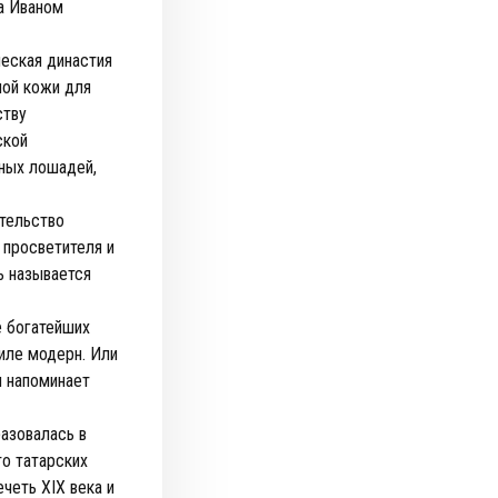
ва Иваном
ческая династия
ной кожи для
ству
ской
тных лошадей,
ительство
 просветителя и
ь называется
 богатейших
иле модерн. Или
и напоминает
азовалась в
то татарских
четь XIX века и