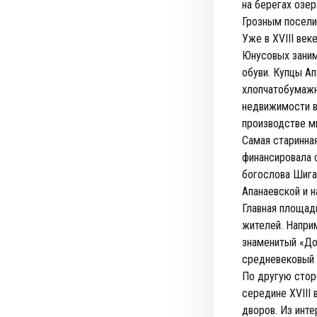
на берегах озе
Грозным посели
Уже в XVIII ве
Юнусовых заним
обуви. Купцы А
хлопчатобумажн
недвижимости в
производстве м
Самая старинна
финансировала с
богослова Шига
Апанаевской и н
Главная площад
жителей. Напри
знаменитый «До
средневековый 
По другую стор
середине XVIII 
дворов. Из инт