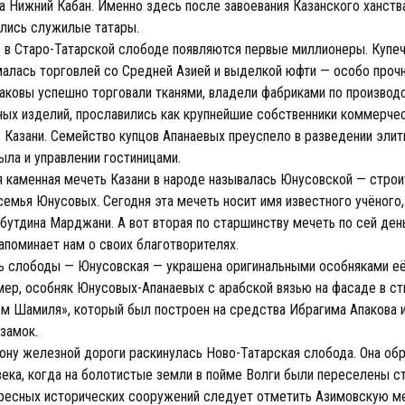
ра Нижний Кабан. Именно здесь после завоевания Казанского ханст
лись служилые татары.
ке в Старо-Татарской слободе появляются первые миллионеры. Купе
алась торговлей со Средней Азией и выделкой юфти — особо проч
паковы успешно торговали тканями, владели фабриками по производ
ых изделий, прославились как крупнейшие собственники коммерче
 Казани. Семейство купцов Апанаевых преуспело в разведении эли
ыла и управлении гостиницами.
я каменная мечеть Казани в народе называлась Юнусовской — стро
емья Юнусовых. Сегодня эта мечеть носит имя известного учёного,
бутдина Марджани. А вот вторая по старшинству мечеть по сей ден
апоминает нам о своих благотворителях.
ь слободы — Юнусовская — украшена оригинальными особняками её
мер, особняк Юнусовых-Апанаевых с арабской вязью на фасаде в ст
м Шамиля», который был построен на средства Ибрагима Апакова 
замок.
ону железной дороги раскинулась Ново-Татарская слобода. Она обр
века, когда на болотистые земли в пойме Волги были переселены с
ересных исторических сооружений следует отметить Азимовскую ме