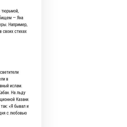
 тюрьмой,
дбищем — Яна
уры. Например,
в своих стихах
светители
ели в
вный ислам.
абан. На льду
ционной Казани.
так: «Я бывал и
 дня с любовью