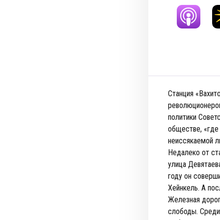
Станция «Вахито
революционером
политики Совет
обществе, «где 
неиссякаемой л
Недалеко от ста
улица Девятаева
году он соверш
Хейнкель. А по
Железная дорог
слободы. Среди