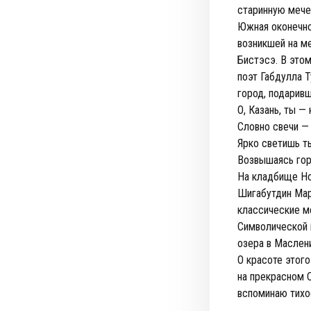
старинную мече
Южная оконечно
возникшей на м
Бистэсэ. В это
поэт Габдулла Т
город, подаривш
О, Казань, ты — 
Словно свечи — 
Ярко светишь т
Возвышаясь гор
На кладбище Но
Шигабутдин Мар
классические м
Символической 
озера в Маслен
О красоте этого
на прекрасном С
вспоминаю тихо