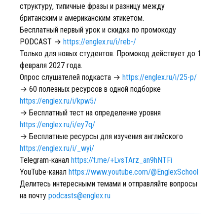
структуру, типичные фразы и разницу между
британским и американским этикетом.
Бесплатный первый урок и скидка по промокоду
PODCAST →
https://englex.ru/i/reb-/
Только для новых студентов. Промокод действует до 1
февраля 2027 года.
Опрос слушателей подкаста →
https://englex.ru/i/25-p/
→ 60 полезных ресурсов в одной подборке
https://englex.ru/i/kpw5/
→ Бесплатный тест на определение уровня
https://englex.ru/i/ey7q/
→ Бесплатные ресурсы для изучения английского
https://englex.ru/i/_wyi/
Telegram-канал
https://t.me/+LvsTArz_an9hNTFi
YouTube-канал
https://www.youtube.com/@EnglexSchool
Делитесь интересными темами и отправляйте вопросы
на почту
podcasts@englex.ru