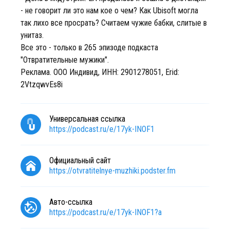
- не говорит ли это нам кое о чем? Как Ubisoft могла
так лихо все просрать? Считаем чужие бабки, слитые в
унитаз.
Все это - только в 265 эпизоде подкаста
"Отвратительные мужики".
Реклама. ООО Индивид, ИНН: 2901278051, Erid:
2VtzqwvEs8i
Универсальная ссылка
https://podcast.ru/e/17yk-INOF1
Официальный сайт
https://otvratitelnye-muzhiki.podster.fm
Авто-ссылка
https://podcast.ru/e/17yk-INOF1?a