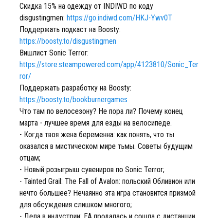
Скидка 15% на одежду от INDIWD по коду
disgustingmen:
https://go.indiwd.com/HKJ-Ywv0T
Поддержать подкаст на Boosty:
https://boosty.to/disgustingmen
Вишлист Sonic Terror:
https://store.steampowered.com/app/4123810/Sonic_Ter
ror/
Поддержать разработку на Boosty:
https://boosty.to/bookburnergames
Что там по велосезону? Не пора ли? Почему конец
марта - лучшее время для езды на велосипеде.
- Когда твоя жена беременна: как понять, что ты
оказался в мистическом мире тьмы. Советы будущим
отцам;
- Новый розыгрыш сувениров по Sonic Terror;
- Tainted Grail: The Fall of Avalon: польский Обливион или
нечто большее? Нечаянно эта игра становится призмой
для обсуждения слишком многого;
- Дела в индустрии: EA продалась и сошла с дистанции