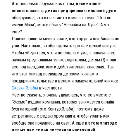
Я хорошенько задумалась о том,
какие книги
воспитывают в детях предпринимательский дух
и
обнаружила, что их не так-то и много: точно "Пес по
имени Мани", может быть "Незнайка на Луне". А что
еще?
Поиски привели меня к книге, в которую я влюбилась по
уши. Настолько, чтобы сделать про нее целый выпуск.
Чтобы убедиться, что я не сошла с ума, я показала ее
разным предпринимателям, родителям, детям (!) и они
все подтвердили: книги действительно классная. Так
что этот эпизод посвящен детским книгам о
предпринимательстве в целом и замечательной книжке
Сказки Эльбы
в частности.
Честно сказать, я очень удивилась, что ее вместе с
"Эксмо" издала компания, которая занимается онлайн-
бухглатерией (это Контур.Эльба), поэтому даже
встретилась с редактором книги, чтобы узнать как
вообще она появилась на свет. А еще в
этом эпизоде
целых две семьи поставили настоящий