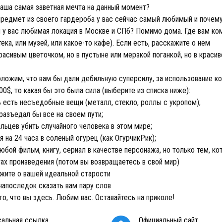
аша самая заветная мечта на данный момент?
редмет из своего гардероба у вас сейчас самый любимый и почем
 у вас любимая локация в Москве и СПб? Помимо дома. Где вам ко
ека, или музей, или какое-то кафе). Если есть, расскажите о нем
асивым цветочком, но в пустыне или мерзкой поганкой, но в краси
ожим, что вам бы дали дебильную суперсилу, за использование к
00$, то какая бы это была сила (выберите из списка ниже):
 есть несъедобные вещи (металл, стекло, роллы с укропом);
разъедал бы все на своем пути;
льцев убить случайного человека в этом мире;
 на 24 часа в соленый огурец (как ОгурчикРик);
юбой фильм, книгу, сериал в качестве персонажа, но только тем, к
тах произведения (потом вы возвращаетесь в свой мир)
жите о вашей идеальной старости
апоследок сказать вам пару слов
то, что вы здесь. Любим вас. Оставайтесь на приколе!
сальная ссылка
Официальный сайт