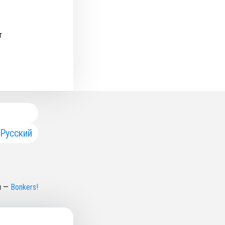
т
Русский
н
—
Bonkers!