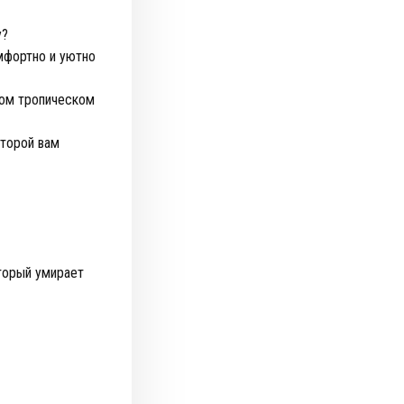
у?
мфортно и уютно
вом тропическом
оторой вам
оторый умирает