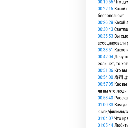
00:19:55
Что дум
00:22:15
Какой с
бесполезной?
00:26:28
Какой 
00:30:43
Светлая
00:35:53
Вы смот
ассоциировали 
00:38:51
Какое и
00:42:04
Девушки
если нет, то хот
00:51:36
Кто вы 
00:54:00
寿司は
00:57:05
Как вы 
ли вы что люди 
00:58:40
Расскаж
01:00:33
Вам дал
книги/фильмы/с
01:04:07
Что нра
01:05:44
Любить