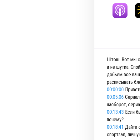
Штош. Вот мы с
и не шутка. Спо
добьем все ваш
расписывать бл
00:00:00
Приветс
00:05:06
Сериалы
наоборот, сериа
00:13:43
Если бы
почему?
00:18:41
Дайте с
спортзал, личну