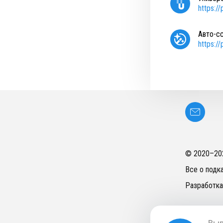
https:/
Авто-с
https:/
© 2020–
20
Все о подк
Разработка