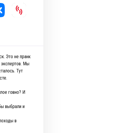
к. Это не пранк
х экспертов. Мы
талось. Тут
сте.
лое говно? И
бы выбрали и
походы в