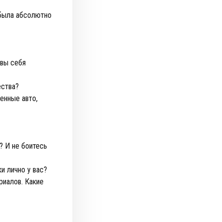
 была абсолютно
 вы себя
ества?
енные авто,
? И не боитесь
и лично у вас?
иалов. Какие