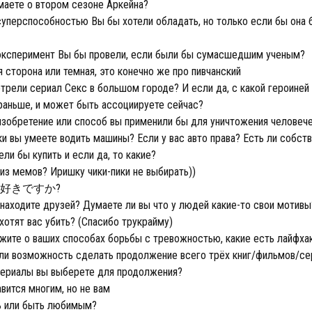
аете о втором сезоне Аркейна?
уперспособностью Вы бы хотели обладать, но только если бы она
эксперимент Вы бы провели, если были бы сумасшедшим ученым?
 сторона или темная, это конечно же про пивчанский
рели сериал Секс в большом городе? И если да, с какой героиней
раньше, и может быть ассоциируете сейчас?
зобретение или способ вы применили бы для уничтожения человеч
 вы умеете водить машины? Если у вас авто права? Есть ли собств
ели бы купить и если да, то какие?
из мемов? Иришку чики-пики не выбирать))
好きですか?
находите друзей? Думаете ли вы что у людей какие-то свои мотивы
хотят вас убить? (Спасибо трукрайму)
ите о ваших способах борьбы с тревожностью, какие есть лайфхак
и возможность сделать продолжение всего трёх книг/фильмов/сер
ериалы вы выберете для продолжения?
вится многим, но не вам
 или быть любимым?