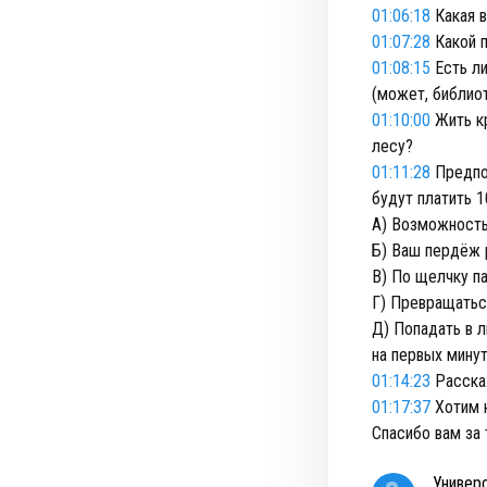
01:06:18
Какая в
01:07:28
Какой п
01:08:15
Есть ли
(может, библиот
01:10:00
Жить кр
лесу?
01:11:28
Предпол
будут платить 1
А) Возможность
Б) Ваш пердёж 
В) По щелчку па
Г) Превращаться
Д) Попадать в л
на первых мину
01:14:23
Расска
01:17:37
Хотим н
Спасибо вам за 
Универ