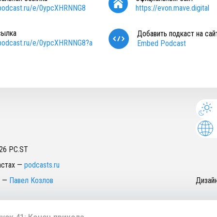
/podcast.ru/e/0ypcXHRNNG8
https://evon.mave.digital
сылка
Добавить подкаст на сай
/podcast.ru/e/0ypcXHRNNG8?a
Embed Podcast
26
PC.ST
астах
—
podcasts.ru
—
Павел Козлов
Дизай