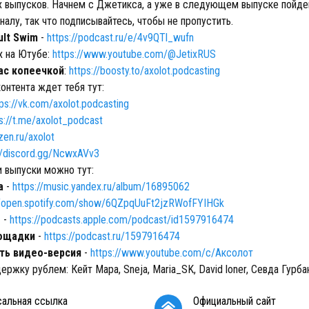
х выпусков. Начнем с Джетикса, а уже в следующем выпуске пойде
лу, так что подписывайтесь, чтобы не пропустить.
ult Swim
-
https://podcast.ru/e/4v9QTl_wufn
x на Ютубе:
https://www.youtube.com/@JetixRUS
ас копеечкой
:
https://boosty.to/axolot.podcasting
онтента ждет тебя тут:
tps://vk.com/axolot.podcasting
s://t.me/axolot_podcast
zen.ru/axolot
://discord.gg/NcwxAVv3
 выпуски можно тут:
а
-
https://music.yandex.ru/album/16895062
//open.spotify.com/show/6QZpqUuFt2jzRWofFYIHGk
s
-
https://podcasts.apple.com/podcast/id1597916474
ощадки
-
https://podcast.ru/1597916474
сть видео-версия
-
https://www.youtube.com/c/Аксолот
ержку рублем: Кейт Мара, Sneja, Maria_SK, David loner, Севда Гурба
сальная ссылка
Официальный сайт