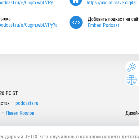
/podcast.ru/e/0ugm.wbLVPy
https://axolot.mave.digital
сылка
Добавить подкаст на сай
/podcast.ru/e/0ugm.wbLVPy?a
Embed Podcast
26
PC.ST
астах
—
podcasts.ru
—
Павел Козлов
Дизай
ендарный JETIX: что случилось с каналом нашего детств