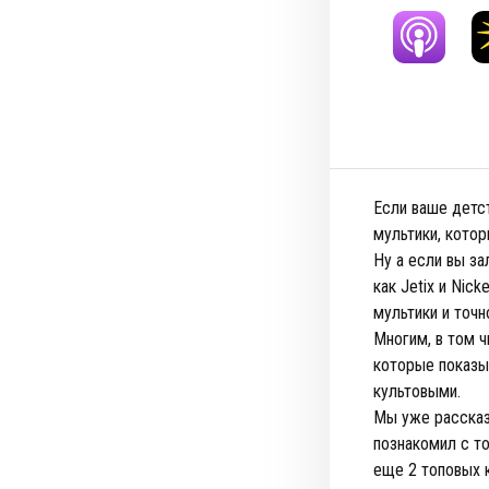
Если ваше детст
мультики, котор
Ну а если вы за
как Jetix и Nic
мультики и точн
Многим, в том ч
которые показы
культовыми.
Мы уже рассказ
познакомил с т
еще 2 топовых к