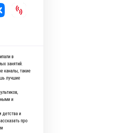
ипали в
ых занятий.
е каналы, такие
ешь лучшие
ультиков,
рными и
 детства и
ассказать про
ии