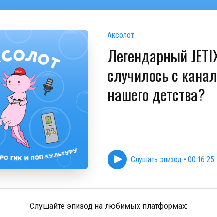
Аксолот
Легендарный JETIX
случилось с кана
нашего детства?
Слушать эпизод
•
00:16:25
Слушайте эпизод на любимых платформах: