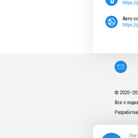
https:/
Авто-с
https:/
© 2020–
20
Все о подк
Разработка
Лег