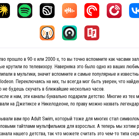
во прошло в 90-х или 2000-х, то вы точно вспомните как часами зал
ые крутили по телевизору. Наверняка это было одно из ваших любим
липали в мультики, значит вспомните и самые популярные и известны
kelodeon. Переключаясь на них, ты всегда мог быть уверен, что найд
о не будешь скучать в ближайшие несколько часов.
исле и нам, эти каналы буквально подарили детство. Многие из тех м
вали на Джетиксе и Никелодеоне, по праву можно назвать легенда
ывали вам про Adult Swim, который тоже для многих стал символом
оповыми тайтлами мультфильмов для взрослых. А теперь мы хотим р
анала нашего детства, так что можете считать это чем-то типа сер