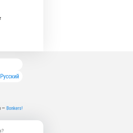
т
Русский
н
—
Bonkers!
а?