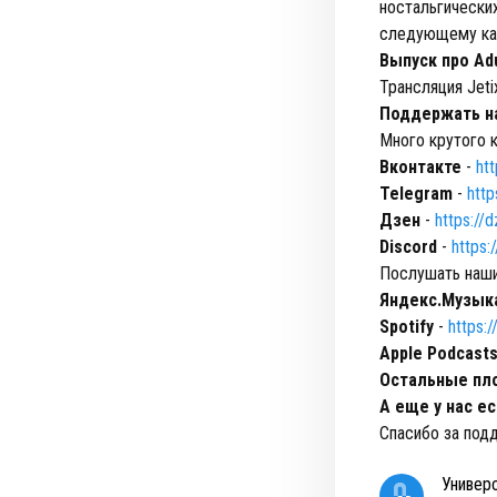
ностальгически
следующему кана
Выпуск про Ad
Трансляция Jeti
Поддержать н
Много крутого к
Вконтакте
-
ht
Telegram
-
http
Дзен
-
https://d
Discord
-
https
Послушать наши
Яндекс.Музык
Spotify
-
https:
Apple Podcast
Остальные пл
А еще у нас е
Спасибо за подд
Универ