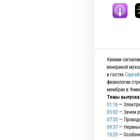
Какими сигнала
венериной мухо
в гостях
Сергей
физиологии стр
мембран в Унив
Темы выпуска
01:16
— Электри
05:02
— Зачем р
07:33
— Проводя
09:37
— Нервные
15:25
— Особенн