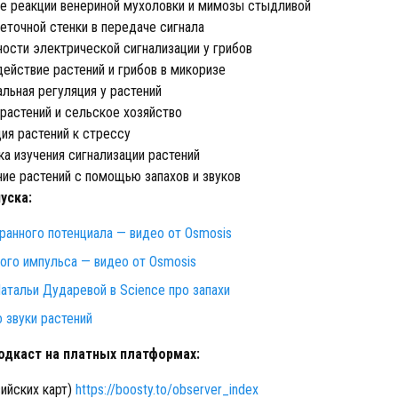
 реакции венериной мухоловки и мимозы стыдливой
еточной стенки в передаче сигнала
ости электрической сигнализации у грибов
ействие растений и грибов в микоризе
льная регуляция у растений
растений и сельское хозяйство
ия растений к стрессу
а изучения сигнализации растений
е растений с помощью запахов и звуков
уска:
анного потенциала — видео от Osmosis
ого импульса — видео от Osmosis
атальи Дударевой в Science про запахи
о звуки растений
дкаст на платных платформах:
сийских карт)
https://boosty.to/observer_index