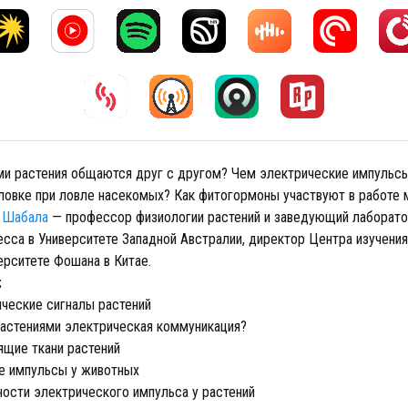
ми растения общаются друг с другом? Чем электрические импульс
ловке при ловле насекомых? Как фитогормоны участвуют в работе 
 Шабала
— профессор физиологии растений и заведующий лаборат
есса в Университете Западной Австралии, директор Центра изучения
ерситете Фошана в Китае.
:
ческие сигналы растений
астениями электрическая коммуникация?
щие ткани растений
 импульсы у животных
ости электрического импульса у растений