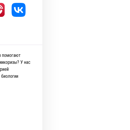
ы помогают
микоризы? У нас
орией
 биологии