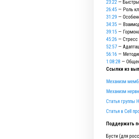
23:22
— Быстрые
26:45
— Роль кл
31:29
— Особенн
34:35
— Взаимод
39:15
— Гормона
45:26
— Стресс 
52:57
— Адаптац
56:16
— Методик
1:08:28
— Общени
Ссылки из вып
Механизм мембр
Механизм нервн
Статья группы Н
Статья в Cell пр
Поддержать по
Бусти (для рос