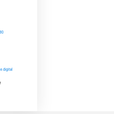
780
.digital
т