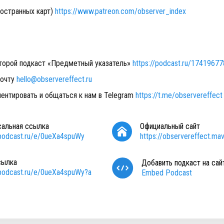
ностранных карт)
https://www.patreon.com/observer_index
торой подкаст «Предметный указатель»
https://podcast.ru/1741967
почту
hello@observereffect.ru
ентировать и общаться к нам в Telegram
https://t.me/observereffect
сальная ссылка
Официальный сайт
/podcast.ru/e/0ueXa4spuWy
https://observereffect.mave
сылка
Добавить подкаст на сай
/podcast.ru/e/0ueXa4spuWy?a
Embed Podcast