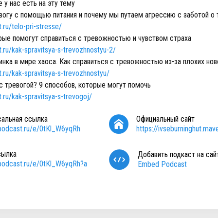
 у нас есть на эту тему
евогу с помощью питания и почему мы путаем агрессию с заботой о 
t.ru/telo-pri-stresse/
орые помогут справиться с тревожностью и чувством страха
ut.ru/kak-spravitsya-s-trevozhnostyu-2/
нка в мире хаоса. Как справиться с тревожностью из-за плохих нов
ut.ru/kak-spravitsya-s-trevozhnostyu/
с тревогой? 9 способов, которые могут помочь
t.ru/kak-spravitsya-s-trevogoj/
сальная ссылка
Официальный сайт
/podcast.ru/e/0tKl_W6yqRh
https://ivseburninghut.mave
сылка
Добавить подкаст на сай
/podcast.ru/e/0tKl_W6yqRh?a
Embed Podcast