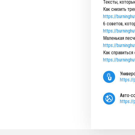
Тексты, которые
Как снизить тр
https://burninghu
6 советов, кот
https://burningh
Маленькая песчи
https://burningh
Как справиться 
https://burninghu
Универ
https:/
Авто-с
https:/