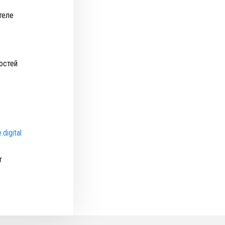
теле
остей
.digital
т