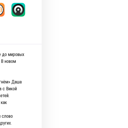
е до мировых
. В новом
огнём» Даша
а с Викой
детей.
 как
и слово
других.