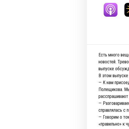
Есть много вещ
новостей. Трево
выпуске обсужд
В этом выпуск
— К нам присое
Полещикова. Мы
расспрашивают Д
— Разговаривае
справлялась с 
— Говорим о том
«правильно» к ч