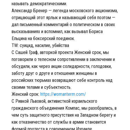
называть демократическими.
Александр Бренер — легенда московского акционизма,
отрицающий этот ярлык и называющий себя поэтом —
дал письменный комментарий о политическом в своих
высказываниях и вспомнил, как вызывал Бориса
Ельцина на боксерский поединок.
TW: суицид, насилие, убийства
С Сашей Граф, авторкой проекта Женский срок, мы
поговорили о телесном сопротивлении в заключении и
обсудили, как через акции солидарности, голодовки,
заботу друг о друге и отношения женщины в
российских тюрьмах возвращают себе контроль над
своими телами и субъектность.
Женский срок:
https://womanterm.com/
С Ривкой Львовой, активисткой израильского
гражданского объединения Компас, мы разобрались, в
чем суть защитного присутствия на Западном берегу и
как отказничество от службы в армии становится
формой протеста в современном Израиле.