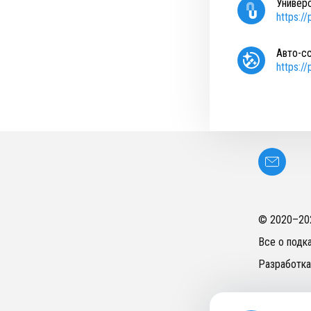
Универ
https:/
Авто-с
https:/
© 2020–
20
Все о подк
Разработка