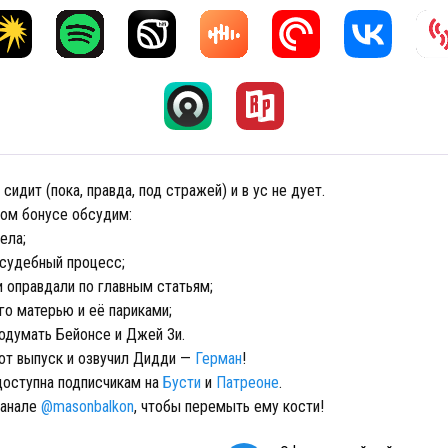
сидит (пока, правда, под стражей) и в ус не дует.
ом бонусе обсудим:
ела;
 судебный процесс;
 оправдали по главным статьям;
его матерью и её париками;
подумать Бейонсе и Джей Зи.
от выпуск и озвучил Дидди —
Герман
!
доступна подписчикам на
Бусти
и
Патреоне
.
канале
@masonbalkon
, чтобы перемыть ему кости!