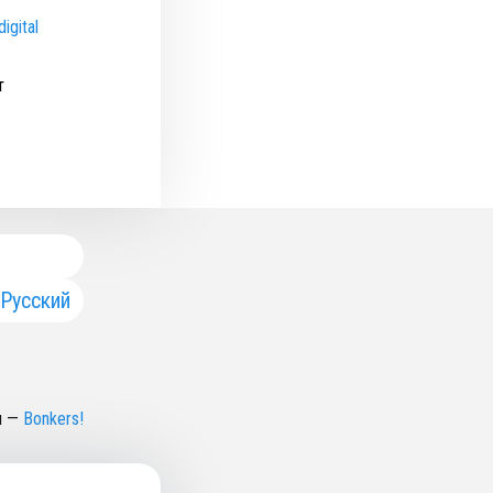
igital
т
Русский
н
—
Bonkers!