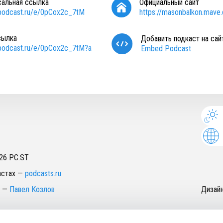
сальная ссылка
Официальный сайт
/podcast.ru/e/0pCox2c_7tM
https://masonbalkon.mave.d
сылка
Добавить подкаст на сай
/podcast.ru/e/0pCox2c_7tM?a
Embed Podcast
26
PC.ST
астах
—
podcasts.ru
—
Павел Козлов
Дизай