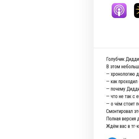
Голубчик Дидди 
В этом небольш
— хронологию д
— как проходил
— почему Дидди
— что не так с 
— о чём стоит 
Смонтировал эт
Полная версия 
Ждём вас в тг-