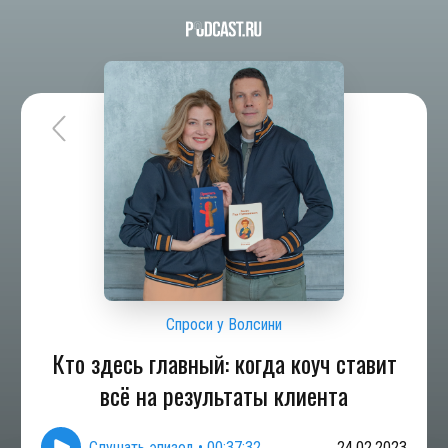
Спроси у Волсини
Кто здесь главный: когда коуч ставит
всё на результаты клиента
Слушать эпизод
•
00:37:32
24.02.2023