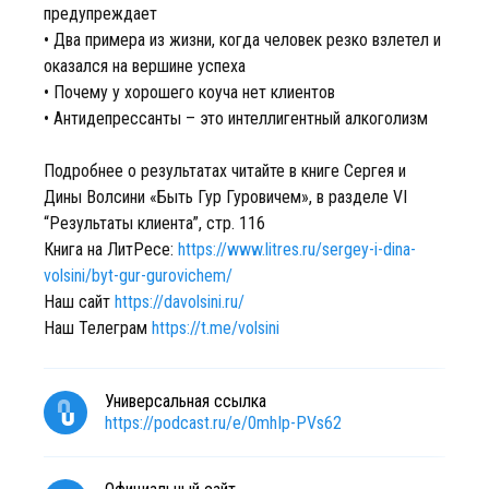
предупреждает
• Два примера из жизни, когда человек резко взлетел и
оказался на вершине успеха
• Почему у хорошего коуча нет клиентов
• Антидепрессанты – это интеллигентный алкоголизм
Подробнее о результатах читайте в книге Сергея и
Дины Волсини «Быть Гур Гуровичем», в разделе VI
“Результаты клиента”, стр. 116
Книга на ЛитРесе:
https://www.litres.ru/sergey-i-dina-
volsini/byt-gur-gurovichem/
Наш сайт
https://davolsini.ru/
Наш Телеграм
https://t.me/volsini
Универсальная ссылка
https://podcast.ru/e/0mhIp-PVs62