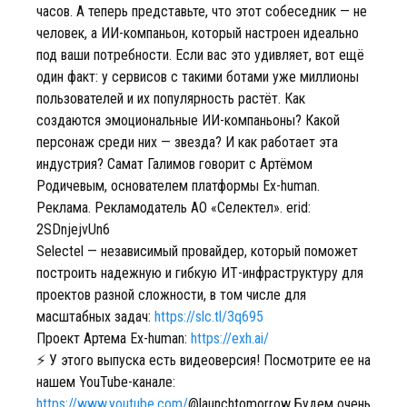
часов. А теперь представьте, что этот собеседник — не
человек, а ИИ-компаньон, который настроен идеально
под ваши потребности. Если вас это удивляет, вот ещё
один факт: у сервисов с такими ботами уже миллионы
пользователей и их популярность растёт. Как
создаются эмоциональные ИИ-компаньоны? Какой
персонаж среди них — звезда? И как работает эта
индустрия? Самат Галимов говорит с Артёмом
Родичевым, основателем платформы Ex-human.
Реклама. Рекламодатель АО «Селектел». erid:
2SDnjejvUn6
Selectel — независимый провайдер, который поможет
построить надежную и гибкую ИТ-инфраструктуру для
проектов разной сложности, в том числе для
масштабных задач:
https://slc.tl/3q695
Проект Артема Ex-human:
https://exh.ai/
⚡️ У этого выпуска есть видеоверсия! Посмотрите ее на
нашем YouTube-канале:
https://www.youtube.com/
@launchtomorrow Будем очень