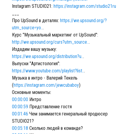
Instagram STUDIO21:
https://instagram.com/studio21ru
___
Про UpSound в деталях:
https://we.upsound.org/?
utm_source=yo..
.
Курс "Музыкальный маркетинг от UpSound":
http://we.upsound.org/curs?utm_source..
.
Издадим вашу музыку:
https://we.upsound.org/distribution?u..
.
Выпуски "Артистология":
https://www.youtube.com/playlist?list..
.
Музыка в интро - Валерий Текель
(
https://instagram.com/jewcubaboy
)
Основные моменты:
00:00:00
Интро
00:00:59
Представление гостя
00:01:46
Чем занимается генеральный продюсер
STUDIO21?
00:05:18
Сколько людей в команде?