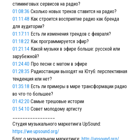
стиминговых сервисов на радио?
01:08:36
Сколько новых треков ставится на радио?
01:11:48
Как строится восприятие радио как бренда
для аудитории?
01:17:11
Есть ли изменения трендов с февраля?
01:18:22
Как программируется эфир?
01:21:14
Какой музыки в эфире больше: русской или
зарубежной?
01:24:40
Про песни с матом в эфире
01:28:35
Радиостанции выходят на Ютуб: перспективная
тенденция или нет?
01:35:18
Есть ли примеры в мире трансформации радио
во что-то большее?
01:42:20
Самые трешовые истории
01:54:10
Совет молодому артисту
_________________
Студия музыкального маркетинга UpSound:
https://we.upsound.org/
Блог о музыкальном маркетинге:
http://upsound.org/