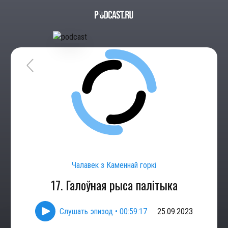
Чалавек з Каменнай горкі
17. Галоўная рыса палітыка
Слушать эпизод
•
00:59:17
25.09.2023