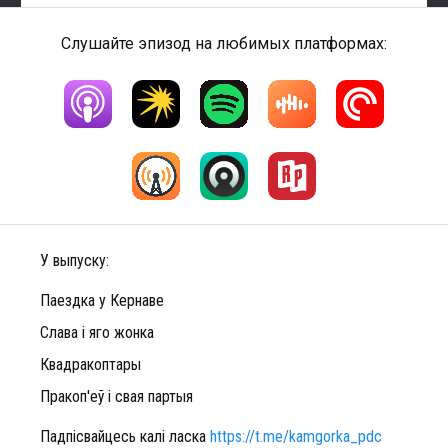
Слушайте эпизод на любимых платформах:
У выпуску:
Паездка у Кернаве
Слава і яго жонка
Квадракоптары
Пракоп'еў і свая партыя
Падпісвайцесь калі ласка
https://t.me/kamgorka_pdc