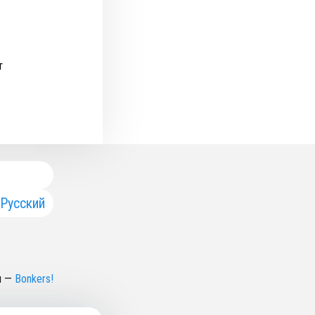
т
Русский
н
—
Bonkers!