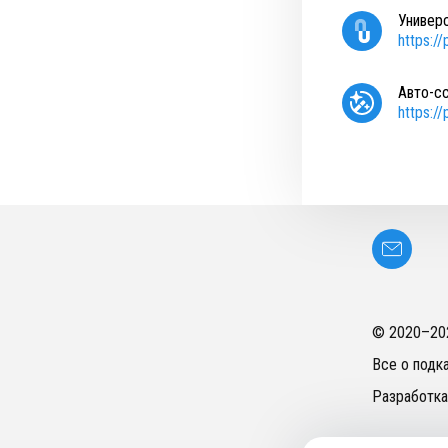
Универ
https:/
Авто-с
https:/
© 2020–
20
Все о подк
Разработка