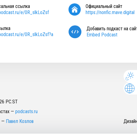
сальная ссылка
Официальный сайт
/podcast.ru/e/0R_slkLoZsf
https://nonfic.mave.digital
сылка
Добавить подкаст на сай
/podcast.ru/e/0R_slkLoZsf?a
Embed Podcast
26
PC.ST
астах
—
podcasts.ru
—
Павел Козлов
Дизай