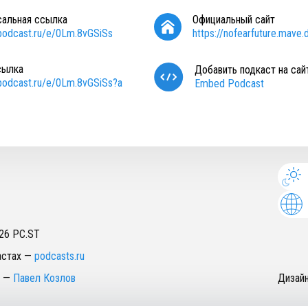
сальная ссылка
Официальный сайт
/podcast.ru/e/0Lm.8vGSiSs
https://nofearfuture.mave.d
сылка
Добавить подкаст на сай
/podcast.ru/e/0Lm.8vGSiSs?a
Embed Podcast
26
PC.ST
астах
—
podcasts.ru
—
Павел Козлов
Дизай