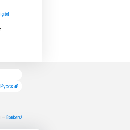
igital
т
Русский
н
—
Bonkers!