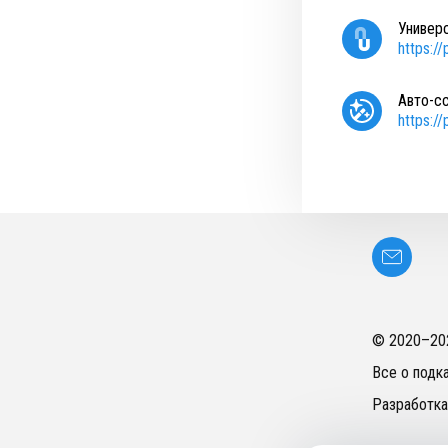
Универ
https:/
Авто-с
https:/
© 2020–
20
Все о подк
Разработка