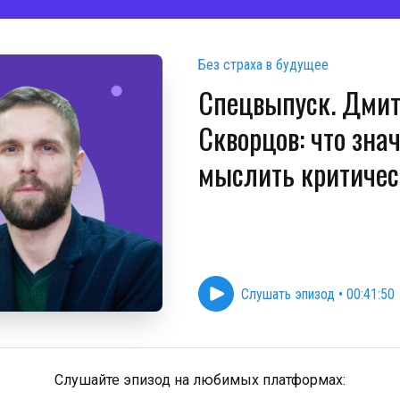
Без страха в будущее
Спецвыпуск. Дми
Скворцов: что зна
мыслить критичес
Слушать эпизод
•
00:41:50
Слушайте эпизод на любимых платформах: