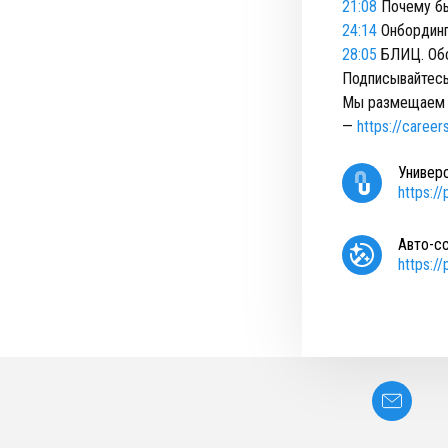
21:08
Почему бы
24:14
Онбординг
28:05
БЛИЦ. Обс
Подписывайтесь
Мы размещаем и
—
https://careers
Универ
https:/
Авто-с
https:/