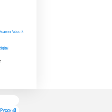
s/career/about/
.
igital
т
Русский