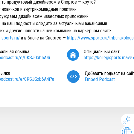
ть продуктовый дизайнером в Спортсе — круто?
 новичков и внутрикомандные практики
уждаем дизайн всем известных приложений
 на наш подкаст и следите за актуальными вакансиями.
х и другие новости нашей компании на карьерном сайте
.sports.ru/
и в блоге на Спортсе —
https://www.sports.ru/tribuna/blog
сальная ссылка
Официальный сайт
/podcast.ru/e/0KSJGxb6A4i
https://kollegisports.mave.d
сылка
Добавить подкаст на сай
/podcast.ru/e/0KSJGxb6A4i?a
Embed Podcast