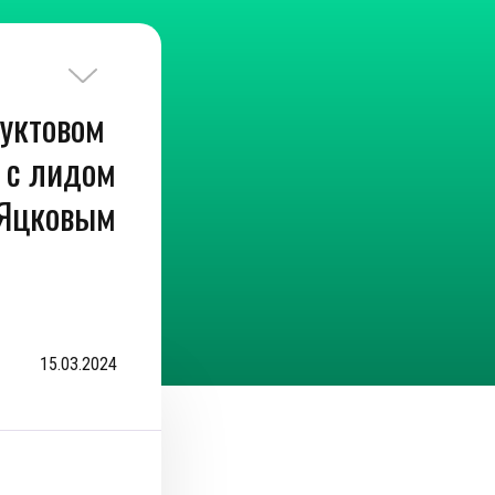
дуктовом
 с лидом
Яцковым
15.03.2024