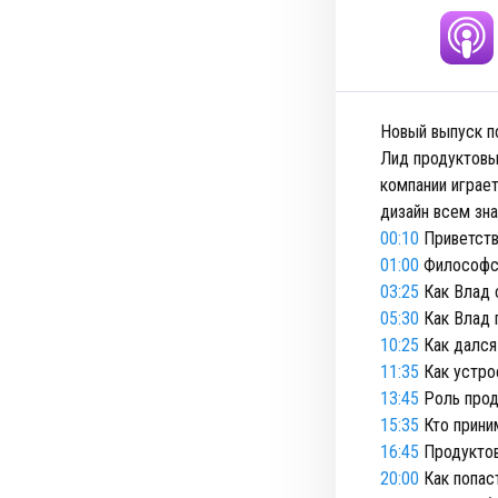
Новый выпуск по
Лид продуктовых
компании играе
дизайн всем зна
00:10
Приветстве
01:00
Философст
03:25
Как Влад 
05:30
Как Влад п
10:25
Как дался
11:35
Как устро
13:45
Роль прод
15:35
Кто прини
16:45
Продуктов
20:00
Как попас