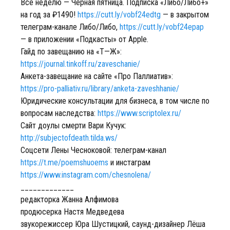
Все неделю — Черная пятница. Подписка «Либо/Либо+»
на год за ₽1490!
https://cutt.ly/vobf24edtg
— в закрытом
телеграм-канале Либо/Либо,
https://cutt.ly/vobf24epap
— в приложении «Подкасты» от Apple.
Гайд по завещанию на «Т—Ж»:
https://journal.tinkoff.ru/zaveschanie/
Анкета-завещание на сайте «Про Паллиатив»:
https://pro-palliativ.ru/library/anketa-zaveshhanie/
Юридические консультации для бизнеса, в том числе по
вопросам наследства:
https://www.scriptolex.ru/
Сайт доулы смерти Вари Кучук:
http://subjectofdeath.tilda.ws/
Соцсети Лены Чесноковой: телеграм-канал
https://t.me/poemshuoems
и инстаграм
https://www.instagram.com/chesnolena/
_____________
редакторка Жанна Алфимова
продюсерка Настя Медведева
звукорежиссер Юра Шустицкий, саунд-дизайнер Лёша