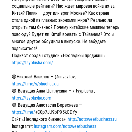
социальные рейтинги? Нас ждет мировая война из-за
Китая? Пекин — друг или враг Москве? Как страна
стала одной из главных экономик мира? Реально ли
открыть там бизнес? Почему китайские машины теперь
повсюду? Будет ли Китай воевать с Тайванем? Это и
многое другое обсудили в выпуске. Не забудьте
подписаться!
Подкаст создан студией «Несладкий продакшн»
https://tsyplusha.com/
🟣Николай Вавилов — @nnvavilov;
https://t.me/s/shuohuaxia
🟣 Ведущая Анна Цыплухина — / tsyplusha ,
https://tsyplusha.com
🟣 Ведущая Анастасия Береснева —
https://t.me/
+C0p7JU9bPX5kODYy
Сайт «Несладкого бизнеса»:
http://notsweetbusiness.ru
Instagram*:
instagram.com/notsweetbusiness