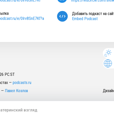
/podcast.ru/e/0Irv8SnE7Kf
https://redcircle.com/sho
сылка
Добавить подкаст на сай
/podcast.ru/e/0Irv8SnE7Kf?a
Embed Podcast
26
PC.ST
астах
—
podcasts.ru
—
Павел Козлов
Дизай
Материнский взгляд