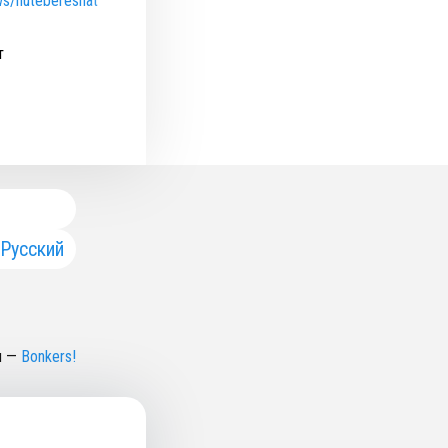
ws/nutebereshat
т
Русский
н
—
Bonkers!