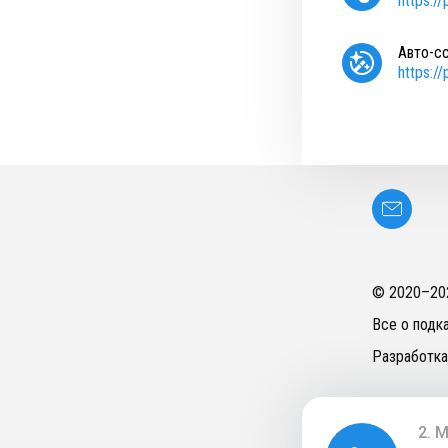
https:/
Авто-с
https:/
© 2020–
20
Все о подк
Разработка
2. 