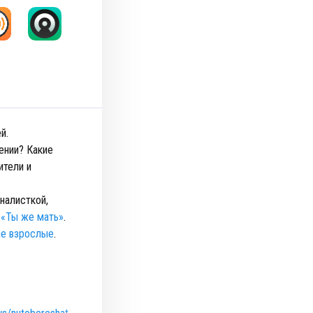
й.
ении? Какие
ители и
налисткой,
а
«Ты же мать»
.
е взрослые
.