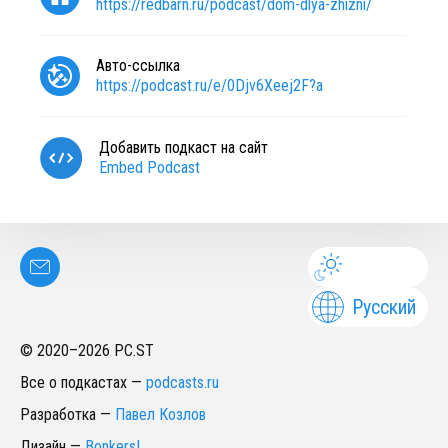
https://redbarn.ru/podcast/dom-dlya-zhizni/
Авто-ссылка
https://podcast.ru/e/0Djv6Xeej2F?a
Добавить подкаст на сайт
Embed Podcast
Русский
© 2020–
2026
PC.ST
Все о подкастах
—
podcasts.ru
Разработка
—
Павел Козлов
Дизайн
—
Bonkers!