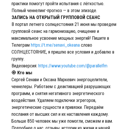
практики помогут пройти испытания с лёгкостью.
Полный ченнелинг-прогноз — в этом эпизоде.
ЗАПИСЬ НА ОТКРЫТЫЙ ГРУППОВОЙ СЕАНС
В портал летнего солнцестояния 21 июня мы проведем
групповой сеанс на гармонизацию, очищение и
максимальное усвоение мощных энергий! Пишите в
Телеграм
https://t.me/senavi_okeana
слово
СОЛНЦЕСТОЯНИЕ, я пришлю все условия и добавлю в
группу.
Видеоверсия:
https://www.youtube.com/@parallelfm
🧿
Кто мы
Сергей Сенави и Оксана Маркевич энергоцелители,
ченнелеры. Работаем с деактивацией разрушающих
программ, и снятия негативного энергетического
воздействия. Удаляем подключки эгрегоров,
энергетические сущности и привязки. Передаём
послания от высших сил и их наставления каждому.
Больше 850 человек мы уже помогли, сможем и вам.
Подробнее о нас, отзывы, истории из жизни и нашей