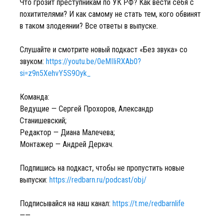
Что грозит преступникам по УК РФ? Как вести себя с
похитителями? И как самому не стать тем, кого обвинят
в таком злодеянии? Все ответы в выпуске.
Слушайте и смотрите новый подкаст «Без звука» со
звуком:
https://youtu.be/0eMIIiRXAb0?
si=z9n5XehvY5S9Oyk_
Команда:
Ведущие — Сергей Прохоров, Александр
Станишевский;
Редактор — Диана Малечева;
Монтажер — Андрей Деркач.
Подпишись на подкаст, чтобы не пропустить новые
выпуски:
https://redbarn.ru/podcast/obj/
Подписывайся на наш канал:
https://t.me/redbarnlife
——