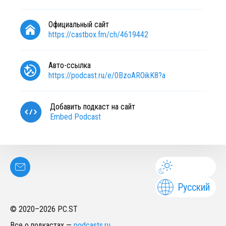
Официальный сайт
https://castbox.fm/ch/4619442
Авто-ссылка
https://podcast.ru/e/0BzoAROikK8?a
Добавить подкаст на сайт
Embed Podcast
Русский
© 2020–
2026
PC.ST
Все о подкастах
—
podcasts.ru