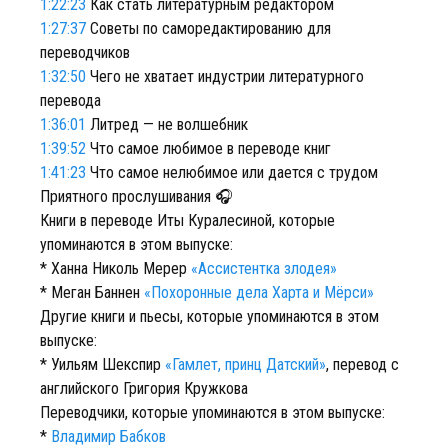
1:22:23
Как стать литературным редактором
1:27:37
Советы по саморедактированию для
переводчиков
1:32:50
Чего не хватает индустрии литературного
перевода
1:36:01
Литред — не волшебник
1:39:52
Что самое любимое в переводе книг
1:41:23
Что самое нелюбимое или дается с трудом
Приятного прослушивания 🎧
Книги в переводе Иты Куралесиной, которые
упоминаются в этом выпуске:
* Ханна Николь Мерер
«Ассистентка злодея»
* Меган Баннен
«Похоронные дела Харта и Мёрси»
Другие книги и пьесы, которые упоминаются в этом
выпуске:
* Уильям Шекспир
«Гамлет, принц Датский»
, перевод с
английского Григория Кружкова
Переводчики, которые упоминаются в этом выпуске:
*
Владимир Бабков