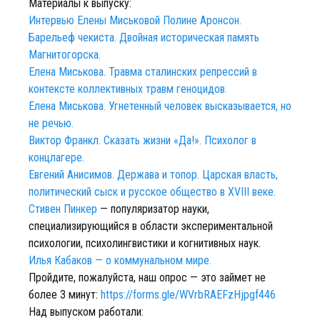
Материалы к выпуску:
Интервью Елены Миськовой Полине Аронсон.
Барельеф чекиста. Двойная историческая память
Магнитогорска.
Елена Миськова. Травма сталинских репрессий в
контексте коллективных травм геноцидов.
Елена Миськова. Угнетенный человек высказывается, но
не речью.
Виктор Франкл. Сказать жизни «Да!». Психолог в
концлагере.
Евгений Анисимов. Держава и топор. Царская власть,
политический сыск и русское общество в XVIII веке.
Стивен Пинкер
— популяризатор науки,
специализирующийся в области экспериментальной
психологии, психолингвистики и когнитивных наук.
Илья Кабаков — о коммунальном мире.
Пройдите, пожалуйста, наш опрос — это займет не
более 3 минут:
https://forms.gle/WVrbRAEFzHjpgf446
Над выпуском работали: