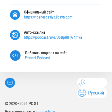
Официальный сайт
https://tozherossiya.libsyn.com
Авто-ссылка
https://podcast.ru/e/06BpI8HlG4m?a
Добавить подкаст на сайт
Embed Podcast
Русский
© 2020–
2026
PC.ST
Все о подкастах
—
podcasts.ru