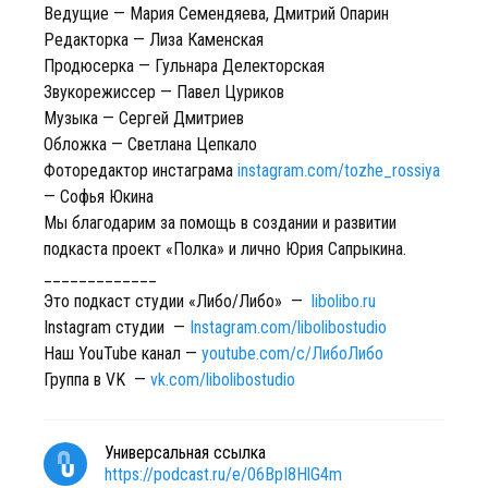
Ведущие — Мария Семендяева, Дмитрий Опарин
Редакторка — Лиза Каменская
Продюсерка — Гульнара Делекторская
Звукорежиссер — Павел Цуриков
Музыка — Сергей Дмитриев
Обложка — Светлана Цепкало
Фоторедактор инстаграма
instagram.com/tozhe_rossiya
— Софья Юкина
Мы благодарим за помощь в создании и развитии
подкаста проект «Полка» и лично Юрия Сапрыкина.
_____________
Это подкаст студии «Либо/Либо» —
libolibo.ru
Instagram студии —
Instagram.com/libolibostudio
Наш YouTube канал —
youtube.com/c/ЛибоЛибо
Группа в VK —
vk.com/libolibostudio
Универсальная ссылка
https://podcast.ru/e/06BpI8HlG4m