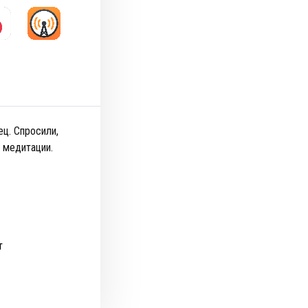
ец. Спросили,
 медитации.
т