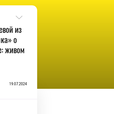
евой из
ка» о
е: живом
19.07.2024