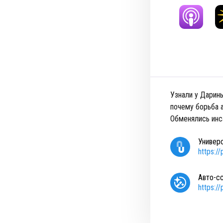
Узнали у Дарины
почему борьба 
Обменялись инс
Универ
https:/
Авто-с
https:/