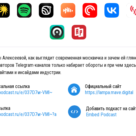
 Алексеевой, как выглядит современная москвичка и зачем ей глян
авторов Telegram-каналов только набирает обороты и при чем здесь
айтами и инсайдами индустрии.
сальная ссылка
Официальный сайт
/podcast.ru/e/037D7w-VMl~
https://lampa.mave.digital
сылка
Добавить подкаст на сай
/podcast.ru/e/037D7w-VMl~?a
Embed Podcast