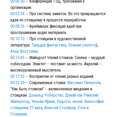
00:00:30
-- Конференция ТЭД, требования к
организации.
00:02:54
-- Про систему заметок. Во что превращаются
идеи по стоицизму в процессе переработки.
00:08:26
-- Фреймворк фиксации идей при
прослушивании аудио материала.
00:10:10
-- Про стоицизм в художественной
литературе.
Твердая фантастика
,
Ложная слепота
),
Алое Восстание
.
00:13:45
-- Майндсет чтения стоиков. Сенека -- мудрый
собеседник. Эпиктет -- поставит на место. Аврелий --
высокоуровневый мыслитель.
00:17:32
-- Восприятия от чтения разных изданий.
00:22:20
-- Современные стоики.
Массимо Пильюччи
,
"Как быть стоиком" -- великолепное введение в
стоицизм.
Дональд Роберство, Думай как Римский
Император
,
Уильям Ирвин, Радость жизни. Философия
стоицизма 21 века
,
Алексей Столяров, Стоя и
Стоицизм
.