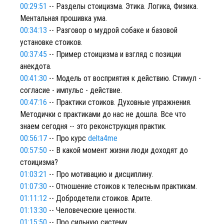
00:29:51
-- Разделы стоицизма. Этика. Логика, Физика.
Ментальная прошивка ума.
00:34:13
-- Разговор о мудрой собаке и базовой
установке стоиков.
00:37:45
-- Пример стоицизма и взгляд с позиции
анекдота.
00:41:30
-- Модель от восприятия к действию. Стимул -
согласие - импульс - действие.
00:47:16
-- Практики стоиков. Духовные упражнения.
Методички с практиками до нас не дошла. Все что
знаем сегодня -- это реконструкция практик.
00:56:17
-- Про курс
delta4me
00:57:50
-- В какой момент жизни люди доходят до
стоицизма?
01:03:21
-- Про мотивацию и дисциплину.
01:07:30
-- Отношение стоиков к телесным практикам.
01:11:12
-- Добродетели стоиков. Арите.
01:13:30
-- Человеческие ценности.
01:15:50
-- Про сильную систему.