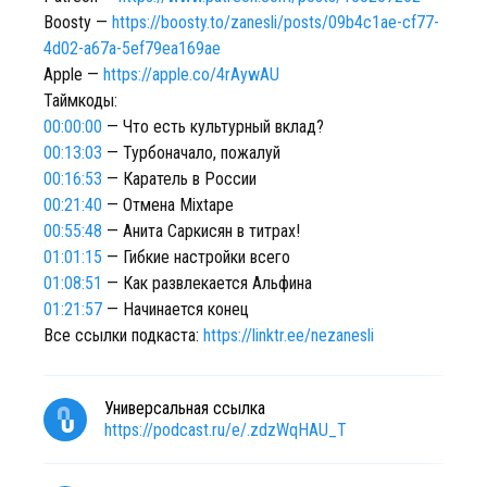
Boosty —
https://boosty.to/zanesli/posts/09b4c1ae-cf77-
4d02-a67a-5ef79ea169ae
Apple —
https://apple.co/4rAywAU
Таймкоды:
00:00:00
— Что есть культурный вклад?
00:13:03
— Турбоначало, пожалуй
00:16:53
— Каратель в России
00:21:40
— Отмена Mixtape
00:55:48
— Анита Саркисян в титрах!
01:01:15
— Гибкие настройки всего
01:08:51
— Как развлекается Альфина
01:21:57
— Начинается конец
Все ссылки подкаста:
https://linktr.ee/nezanesli
Универсальная ссылка
https://podcast.ru/e/.zdzWqHAU_T