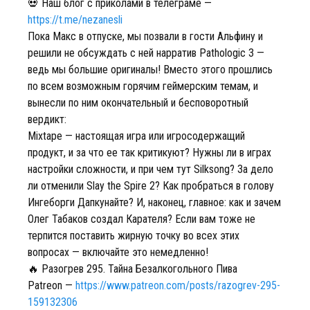
💀 Наш блог с приколами в телеграме —
https://t.me/nezanesli
Пока Макс в отпуске, мы позвали в гости Альфину и
решили не обсуждать с ней нарратив Pathologic 3 —
ведь мы большие оригиналы! Вместо этого прошлись
по всем возможным горячим геймерским темам, и
вынесли по ним окончательный и бесповоротный
вердикт:
Mixtape — настоящая игра или игросодержащий
продукт, и за что ее так критикуют? Нужны ли в играх
настройки сложности, и при чем тут Silksong? За дело
ли отменили Slay the Spire 2? Как пробраться в голову
Ингеборги Дапкунайте? И, наконец, главное: как и зачем
Олег Табаков создал Карателя? Если вам тоже не
терпится поставить жирную точку во всех этих
вопросах — включайте это немедленно!
🔥 Разогрев 295. Тайна Безалкогольного Пива
Patreon —
https://www.patreon.com/posts/razogrev-295-
159132306