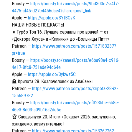
Boosty —
https://boosty.to/zanesli/posts/9bd300e7-a4f7-
4475-af45-d27c4456dae4?share=post_link
Apple —
https://apple.co/3YtBCvK
НАШИ НОВЫЕ ПОДКАСТЫ
💉Турбо Топ 16. Лучшие сериалы про врачей — от
«Доктора Хауса» и «Клиники» до «Больницы Питт»
Patreon —
https://www.patreon.com/posts/157183237?
pr=true
Boosty —
https://boosty.to/zanesli/posts/e6ba98a4-c916-
4e17-8fc8-751ade94c64e
Apple —
https://apple.co/3ykwz5C
🪦 Крипота 28. Козлочеловек из Алабамы
Patreon —
https://www.patreon.com/posts/kripota-28-iz-
155689782
Boosty —
https://boosty.to/zanesli/posts/ef323bbe-6b8e-
46e3-8d03-a09b16a2de5e
🏆 Спецвыпуск 20. Итоги «Оскара» 2026: заслуженно,
ожидаемо, возмутительно!
Patreon —
https://www.patreon.com/posts/153267262